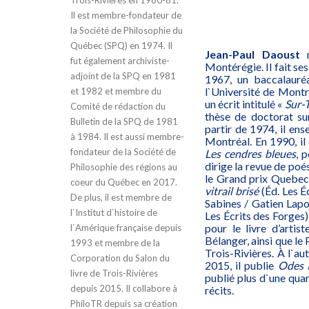
Il est membre-fondateur de
la Société de Philosophie du
Québec (SPQ) en 1974. Il
Jean-Paul Daoust
n
fut également archiviste-
Montérégie. Il fait ses
adjoint de la SPQ en 1981
1967, un baccalauréa
l`Université de Montré
et 1982 et membre du
un écrit intitulé «
Sur-
Comité de rédaction du
thèse de doctorat s
Bulletin de la SPQ de 1981
partir de 1974, il en
à 1984. Il est aussi membre-
Montréal. En 1990, il
fondateur de la Société de
Les cendres bleues
, 
dirige la revue de poé
Philosophie des régions au
le Grand prix Quebeco
coeur du Québec en 2017.
vitrail brisé
(Éd. Les Éc
De plus, il est membre de
Sabines / Gatien Lap
l`Institut d`histoire de
Les Écrits des Forges)
pour le livre d’artis
l`Amérique française depuis
Bélanger, ainsi que le 
1993 et membre de la
Trois-Rivières. À l`a
Corporation du Salon du
2015, il publie
Odes 
livre de Trois-Rivières
publié plus d`une qua
depuis 2015. Il collabore à
récits.
PhiloTR depuis sa création