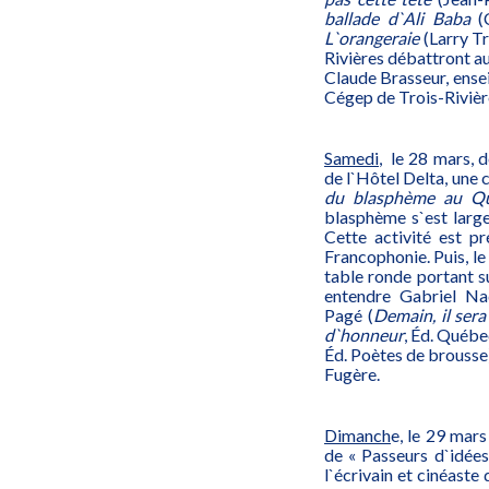
ballade d`Ali Baba
(C
L`orangeraie
(Larry Tr
Rivières débattront au
Claude Brasseur, ense
Cégep de Trois-Rivièr
Samedi
, le 28 mars, 
de l`Hôtel Delta, une 
du blasphème au Q
blasphème s`est large
Cette activité est p
Francophonie. Puis, l
table ronde portant s
entendre Gabriel Na
Pagé (
Demain, il sera
d`honneur
, Éd. Québe
Éd. Poètes de brousse)
Fugère.
Dimanch
e, le 29 mar
de « Passeurs d`idée
l`écrivain et cinéast