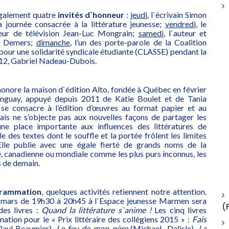
également quatre
invités d`honneur
:
jeudi
, l`écrivain Simon
la journée consacrée à la littérature jeunesse;
vendredi
, le
teur de télévision Jean-Luc Mongrain;
samedi
, l`auteur et
e Demers;
dimanche
, l’un des porte-parole de la Coalition
 pour une solidarité syndicale étudiante (CLASSE) pendant la
012, Gabriel Nadeau-Dubois.
honore la maison d`édition Alto, fondée à Québec en février
nguay, appuyé depuis 2011 de Katie Boulet et de Tania
se consacre à l’édition d’œuvres au format papier et au
s ne s’objecte pas aux nouvelles façons de partager les
ne place importante aux influences des littératures de
le des textes dont le souffle et la portée frôlent les limites
 Elle publie avec une égale fierté de grands noms de la
e, canadienne ou mondiale comme les plus purs inconnus, les
s de demain.
rammation
, quelques activités retiennent notre attention.
6 mars de 19h30 à 20h45 à l`Espace jeunesse Marmen sera
(
es livres :
Quand la littérature s`anime !
Les cinq livres
ation pour le « Prix littéraire des collégiens 2015 » :
Fais
Paul Beaumier),
Le feu de mon père
(Michael Delisle),
La