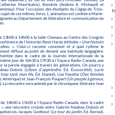
atherine Mavrikakis), Bondrée (Andrée A. Michaud) et
emblay). Pour l`occasion, des étudiants du Cégep de Trois-
T
 sujet de ces mêmes livres. L`animation est confiée à Marie-
ignante au Département de littérature et communication du
es.
de 13h00 à 14h00 à la Salle Chenaux au Centre des Congrès
conférence de l`historien René Hardy intitulée «
Une histoire
ué
bec ». Celui-ci raconte comment et à quel rythme le
ment diffusé au point de devenir une habitude langagière.
résentée dans le cadre de la Journée internationale de la
e même jour de 16h30 à 17h30 à l`Espace Radio-Canada, une
ur la parole engagée à travers les générations. On pourra y
deau-Dubois (
Libres d`apprendre
, Éd. Écosociété), Lucie
 trop tard, mon fils
, Éd. Stanké), Lise Payette (
Des femmes
c Amérique) et Jean-François Poupart (
Un peuple à genoux
,
. La rencontre sera animée par le chroniqueur littéraire Jean
s de 14h00 à 15h00 à l`Espace Radio-Canada, dans le cadre
s », une rencontre croisée entre Gabriel Nadeau-Dubois et
e québécois Jacques Godbout (
Le tour du jardin
, Éd. Boréal).