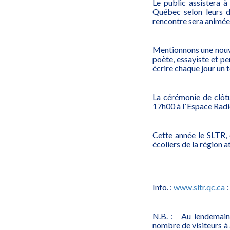
Le public assistera à 
Québec selon leurs d
rencontre sera animée 
Mentionnons une nouvea
poète, essayiste et pe
écrire chaque jour un te
La cérémonie de clôt
17h00 à l`Espace Rad
Cette année le SLTR, 
écoliers de la région a
Info. :
www.sltr.qc.ca
:
N.B. : Au lendemain 
nombre de visiteurs à 