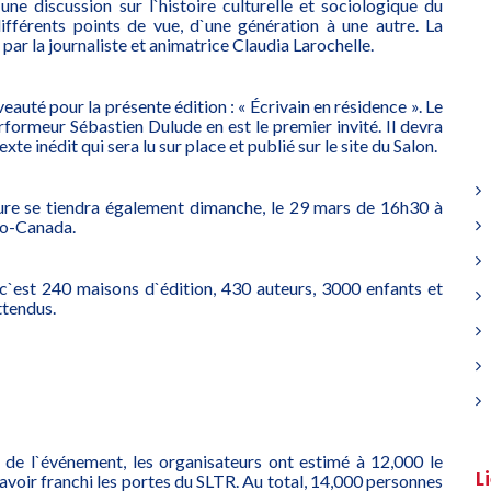
une discussion sur l`histoire culturelle et sociologique du
ifférents points de vue, d`une génération à une autre. La
par la journaliste et animatrice Claudia Larochelle.
uté pour la présente édition : « Écrivain en résidence ». Le
rformeur Sébastien Dulude en est le premier invité. Il devra
xte inédit qui sera lu sur place et publié sur le site du Salon.
ure se tiendra également dimanche, le 29 mars de 16h30 à
io-Canada.
c`est 240 maisons d`édition, 430 auteurs, 3000 enfants et
ttendus.
de l`événement, les organisateurs ont estimé à 12,000 le
L
avoir franchi les portes du SLTR. Au total, 14,000 personnes