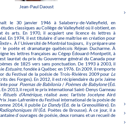
Jean-Paul Daoust
aît le 30 janvier 1946 à Salaberry-de-Valleyfield, en
 études classiques au Collège de Valleyfield où il obtient, en
t ès arts. En 1970, il acquiert une licence ès lettres à
al. En 1974, il est titulaire d`une maîtrise en création pour
Texte
». À l`Université de Montréal toujours, il y prépare une
ur le poète et dramaturge québécois Réjean Ducharme. À
seigne les lettres françaises au Cégep Édouard-Montpetit, à
 est lauréat du prix du Gouverneur général du Canada pour
poèmes de 1825 vers sans ponctuation. De 1993 à 2003, il
sie
Estuaire
, fondée à Québec en 1976. En 2009, il remporte
r du Festival de la poésie de Trois-Rivières 2009 pour
Le
rits des Forges). En 2012, il est récipiendaire du prix Jaime
ointe pour
Poemas de Babilonia
/
Poèmes de Babylone
(Éd.
. En 2013, il reçoit le prix international Saint-Denys Garneau
te
Rituels d’Amérique
, réalisé avec l’artiste Jocelyne Aird
Prix Jean-Lafrenière du Festival international de la poésie de
utomne 2014, il publie
Le Dandy
(Éd. de la Grenouillière). En
Radiophoniques III
(Éd. Poètes de Brousse). À ce jour, il a
rantaine d`ouvrages de poésie, deux romans et un recueil de