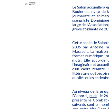
en 2004.
Le Salon accueillera 
Boulerice, invité de 
journaliste et anima
scénariste Dominiqu
large de l’Association
grève étudiante de 2
Cette année, le Salon 
2005 par Antoine Ta
Massault. La maison 
format numérique mai
mots. Elle accorde u
l’imaginaire et accueil
d’un cadre réaliste.
littérature québécois
oubliés et les écrivain
Au niveau de la
prog
D`abord,
jeudi
, le 2
présenté le Combat d
suivants sont en nomin
pas cette tête
(Jean-