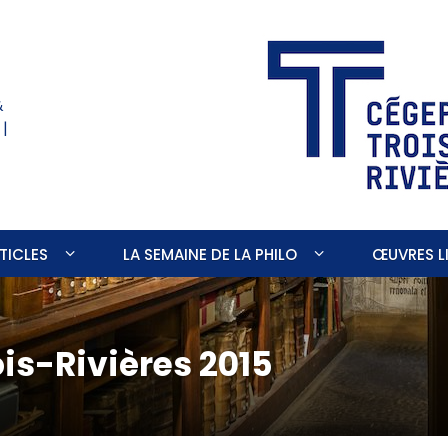
&
 |
TICLES
LA SEMAINE DE LA PHILO
ŒUVRES LI
ois-Rivières 2015