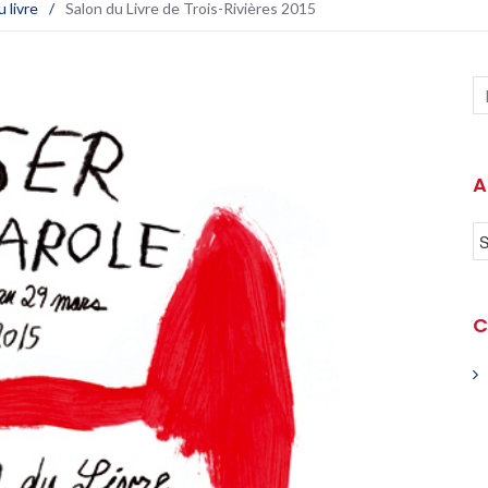
 livre
/
Salon du Livre de Trois-Rivières 2015
A
C