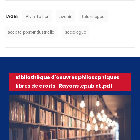
TAGS:
Alvin Toffler
avenir
futurologue
société post-industrielle
sociologue
Bibliothèque d'oeuvres philosophiques
libres de droits | Rayons .epub et .pdf