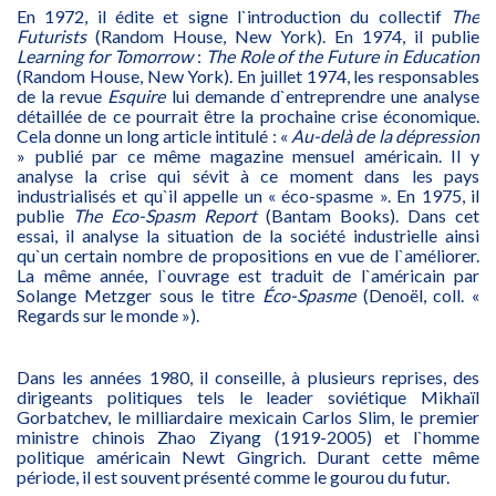
En 1972, il édite et signe l`introduction du collectif
The
Futurists
(Random House, New York). En 1974, il publie
Learning for Tomorrow
:
The Role of the Future in Education
(Random House, New York). En juillet 1974, les responsables
de la revue
Esquire
lui demande d`entreprendre une analyse
détaillée de ce pourrait être la prochaine crise économique.
Cela donne un long article intitulé : «
Au-delà de la dépression
» publié par ce même magazine mensuel américain. Il y
analyse la crise qui sévit à ce moment dans les pays
industrialisés et qu`il appelle un « éco-spasme ». En 1975, il
publie
The Eco-Spasm Report
(Bantam Books). Dans cet
essai, il analyse la situation de la société industrielle ainsi
qu`un certain nombre de propositions en vue de l`améliorer.
La même année, l`ouvrage est traduit de l`américain par
Solange Metzger sous le titre
Éco-Spasme
(Denoël, coll. «
Regards sur le monde »).
Dans les années 1980, il conseille, à plusieurs reprises, des
dirigeants politiques tels le leader soviétique Mikhaïl
Gorbatchev, le milliardaire mexicain Carlos Slim, le premier
ministre chinois Zhao Ziyang (1919-2005) et l`homme
politique américain Newt Gingrich. Durant cette même
période, il est souvent présenté comme le gourou du futur.