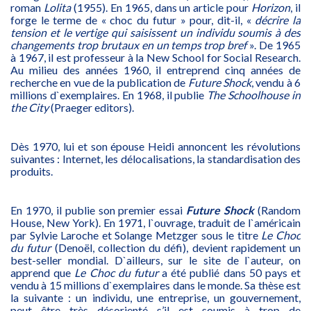
roman
Lolita
(1955). En 1965, dans un article pour
Horizon
, il
forge le terme de « choc du futur » pour, dit-il, «
décrire la
tension et le vertige qui saisissent un individu soumis à des
changements trop brutaux en un temps trop bref
». De 1965
à 1967, il est professeur à la New School for Social Research.
Au milieu des années 1960, il entreprend cinq années de
recherche en vue de la publication de
Future Shock
, vendu à 6
millions d`exemplaires. En 1968, il publie
The Schoolhouse in
the City
(Praeger editors).
Dès 1970, lui et son épouse Heidi annoncent les révolutions
suivantes : Internet, les délocalisations, la standardisation des
produits.
En 1970, il publie son premier essai
Future Shock
(Random
House, New York). En 1971, l`ouvrage, traduit de l`américain
par Sylvie Laroche et Solange Metzger sous le titre
Le Choc
du futur
(Denoël, collection du défi), devient rapidement un
best-seller mondial. D`ailleurs, sur le site de l`auteur, on
apprend que
Le Choc du futur
a été publié dans 50 pays et
vendu à 15 millions d`exemplaires dans le monde. Sa thèse est
la suivante : un individu, une entreprise, un gouvernement,
peut être très désorienté s’il est soumis à trop de