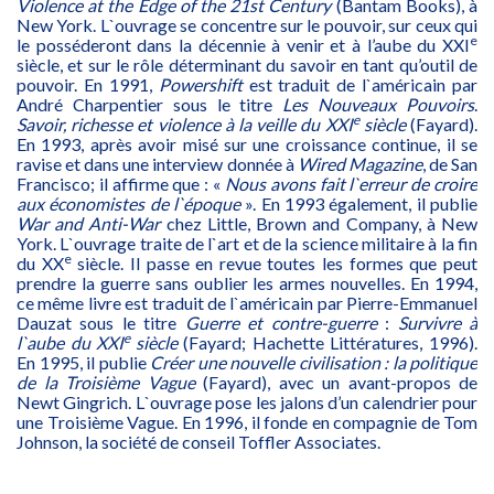
Violence at the Edge of the 21st Century
(Bantam Books), à
New York. L`ouvrage se concentre sur le pouvoir, sur ceux qui
e
le posséderont dans la décennie à venir et à l’aube du XXI
siècle, et sur le rôle déterminant du savoir en tant qu’outil de
pouvoir. En 1991,
Powershift
est traduit de l`américain par
André Charpentier sous le titre
Les Nouveaux Pouvoirs
.
e
Savoir, richesse et violence à la veille du XXI
siècle
(Fayard).
En 1993, après avoir misé sur une croissance continue, il se
ravise et dans une interview donnée à
Wired Magazine
, de San
Francisco; il affirme que : «
Nous avons fait l`erreur de croire
aux économistes de l`époque
». En 1993 également, il publie
War and Anti-War
chez Little, Brown and Company, à New
York. L`ouvrage traite de l`art et de la science militaire à la fin
e
du XX
siècle. Il passe en revue toutes les formes que peut
prendre la guerre sans oublier les armes nouvelles. En 1994,
ce même livre est traduit de l`américain par Pierre-Emmanuel
Dauzat sous le titre
Guerre et contre-guerre
:
Survivre à
e
l`aube du XXI
siècle
(Fayard; Hachette Littératures, 1996).
En 1995, il publie
Créer une nouvelle civilisation : la politique
de la Troisième Vague
(Fayard), avec un avant-propos de
Newt Gingrich. L`ouvrage pose les jalons d’un calendrier pour
une Troisième Vague. En 1996, il fonde en compagnie de Tom
Johnson, la société de conseil Toffler Associates.