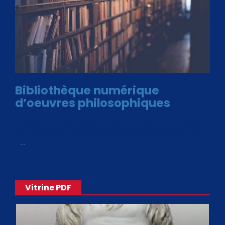
Bibliothèque numérique
d’oeuvres philosophiques
Avec le choix des formats .ePub et .PDF, plus de 30 œuvres
de philosophes disponibles. Livres numériques en éditions
«
…
Vitrine PDF