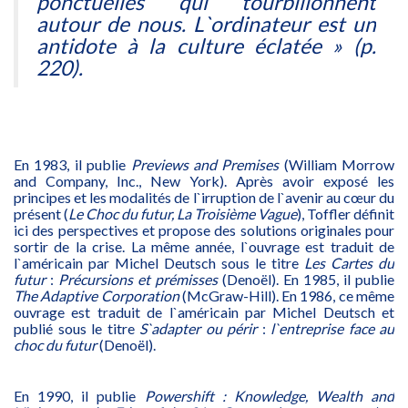
ponctuelles qui tourbillonnent
autour de nous. L`ordinateur est un
antidote à la culture éclatée
» (p.
220).
En 1983, il publie
Previews and Premises
(William Morrow
and Company, Inc., New York). Après avoir exposé les
principes et les modalités de l`irruption de l`avenir au cœur du
présent (
Le Choc du futur, La Troisième Vague
), Toffler définit
ici des perspectives et propose des solutions originales pour
sortir de la crise. La même année, l`ouvrage est traduit de
l`américain par Michel Deutsch sous le titre
Les Cartes du
futur
:
Précursions et prémisses
(Denoël). En 1985, il publie
The Adaptive Corporation
(McGraw-Hill). En 1986, ce même
ouvrage est traduit de l`américain par Michel Deutsch et
publié sous le titre
S`adapter ou périr
:
l`entreprise face au
choc du futur
(Denoël).
En 1990, il publie
Powershift : Knowledge, Wealth and