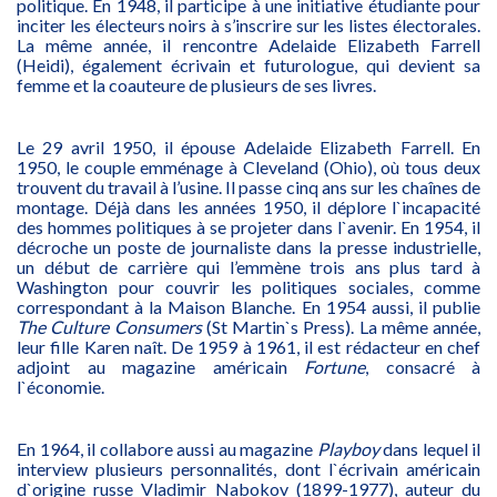
politique. En 1948, il participe à une initiative étudiante pour
inciter les électeurs noirs à s’inscrire sur les listes électorales.
La même année, il rencontre Adelaide Elizabeth Farrell
(Heidi), également écrivain et futurologue, qui devient sa
femme et la coauteure de plusieurs de ses livres.
Le 29 avril 1950, il épouse Adelaide Elizabeth Farrell. En
1950, le couple emménage à Cleveland (Ohio), où tous deux
trouvent du travail à l’usine. Il passe cinq ans sur les chaînes de
montage. Déjà dans les années 1950, il déplore l`incapacité
des hommes politiques à se projeter dans l`avenir. En 1954, il
décroche un poste de journaliste dans la presse industrielle,
un début de carrière qui l’emmène trois ans plus tard à
Washington pour couvrir les politiques sociales, comme
correspondant à la Maison Blanche. En 1954 aussi, il publie
The Culture Consumers
(St Martin`s Press). La même année,
leur fille Karen naît. De 1959 à 1961, il est rédacteur en chef
adjoint au magazine américain
Fortune
, consacré à
l`économie.
En 1964, il collabore aussi au magazine
Playboy
dans lequel il
interview plusieurs personnalités, dont l`écrivain américain
d`origine russe Vladimir Nabokov (1899-1977), auteur du