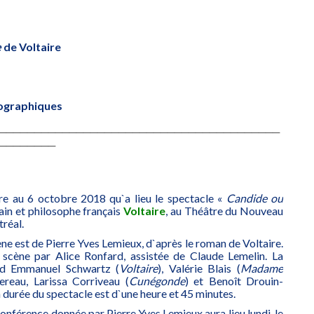
e
de Voltaire
iographiques
________________________________________
________
e au 6 octobre 2018 qu`a lieu le spectacle «
Candide ou
ain et philosophe français
Voltaire
, au Théâtre du Nouveau
réal.
ène est de Pierre Yves Lemieux, d`après le roman de Voltaire.
 scène par Alice Ronfard, assistée de Claude Lemelin. La
nd Emmanuel Schwartz (
Voltaire
), Valérie Blais (
Madame
ereau, Larissa Corriveau (
Cunégonde
) et Benoît Drouin-
La durée du spectacle est d`une heure et 45 minutes.
nférence donnée par Pierre Yves Lemieux aura lieu lundi, le