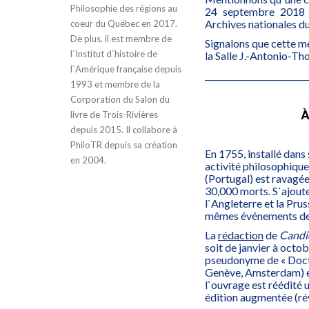
Philosophie des régions au
24 septembre 2018 d
Archives nationales 
coeur du Québec en 2017.
De plus, il est membre de
Signalons que cette m
l`Institut d`histoire de
la Salle J.-Antonio-Th
l`Amérique française depuis
_________________________
1993 et membre de la
Corporation du Salon du
À
livre de Trois-Rivières
depuis 2015. Il collabore à
PhiloTR depuis sa création
En 1755, installé dans
en 2004.
activité philosophique 
(Portugal) est ravagée
30,000 morts. S`ajout
l`Angleterre et la Prus
mêmes événements de r
La
rédaction
de
Candi
soit de janvier à octob
pseudonyme de « Docte
Genève, Amsterdam) e
l`ouvrage est réédité 
édition augmentée (rév