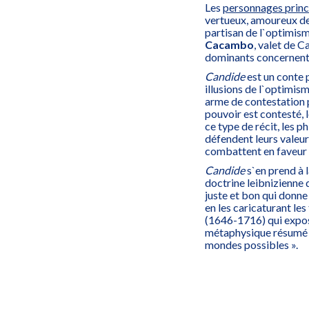
Les
personnages prin
vertueux, amoureux d
partisan de l`optimis
Cacambo
, valet de 
dominants concernent l
Candide
est un conte 
illusions de l`optimism
arme de contestation p
pouvoir est contesté, l
ce type de récit, les p
défendent leurs valeurs
combattent en faveur 
Candide
s`en prend à l
doctrine leibnizienne 
juste et bon qui donne
en les caricaturant le
(1646-1716) qui expo
métaphysique résumé pa
mondes possibles ».