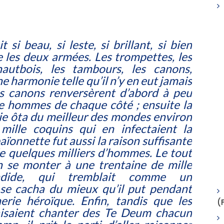
t si beau, si leste, si brillant, si bien
 les deux armées. Les trompettes, les
 hautbois, les tambours, les canons,
e harmonie telle qu’il n’y en eut jamais
es canons renversèrent d’abord à peu
le hommes de chaque côté ; ensuite la
e ôta du meilleur des mondes environ
mille coquins qui en infectaient la
aïonnette fut aussi la raison suffisante
e quelques milliers d’hommes. Le tout
n se monter à une trentaine de mille
dide, qui tremblait comme un
 se cacha du mieux qu’il put pendant
erie héroïque. Enfin, tandis que les
(
aisaient chanter des
Te Deum
chacun