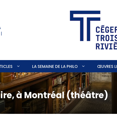
&
 |
TICLES
LA SEMAINE DE LA PHILO
ŒUVRES LI
ire, à Montréal (théâtre)