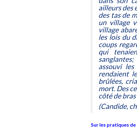
dans son cam
ailleurs des 
des tas de m
un village v
village abar
les lois du d
coups regar
qui tenaie
sanglantes;
assouvi les
rendaient le
brûlées, cri
mort. Des ce
côté de bras
(
Candide
, c
Sur les pratiques de l