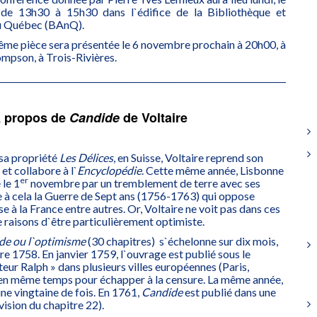
e 13h30 à 15h30 dans l`édifice de la Bibliothèque et
du Québec (BAnQ).
ême pièce sera présentée le 6 novembre prochain à 20h00, à
ompson, à Trois-Rivières.
__________________________________________________________________________
 propos de
Candide
de Voltaire
 sa propriété
Les Délices
, en Suisse, Voltaire reprend son
et collabore à l`
Encyclopédie
. Cette même année, Lisbonne
er
 le 1
novembre par un tremblement de terre avec ses
e à cela la Guerre de Sept ans (1756-1763) qui oppose
se à la France entre autres. Or, Voltaire ne voit pas dans ces
aisons d`être particulièrement optimiste.
de ou l`optimisme
(30 chapitres) s`échelonne sur dix mois,
re 1758. En janvier 1759, l`ouvrage est publié sous le
ur Ralph » dans plusieurs villes européennes (Paris,
n même temps pour échapper à la censure. La même année,
une vingtaine de fois. En 1761,
Candide
est publié dans une
ision du chapitre 22).