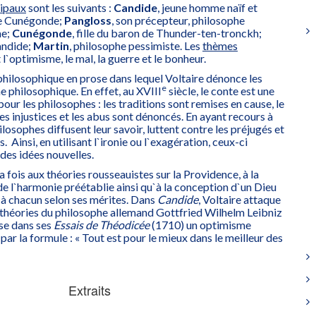
cipaux
sont les suivants :
Candide
, jeune homme naïf et
e Cunégonde;
Pangloss
, son précepteur, philosophe
me;
Cunégonde
, fille du baron de Thunder-ten-tronckh;
Candide;
Martin
, philosophe pessimiste. Les
thèmes
`optimisme, le mal, la guerre et le bonheur.
philosophique en prose dans lequel Voltaire dénonce les
e
e philosophique. En effet, au XVIII
siècle, le conte est une
our les philosophes : les traditions sont remises en cause, le
es injustices et les abus sont dénoncés. En ayant recours à
hilosophes diffusent leur savoir, luttent contre les préjugés et
. Ainsi, en utilisant l`ironie ou l`exagération, ceux-ci
des idées nouvelles.
a fois aux théories rousseauistes sur la Providence, à la
de l`harmonie préétablie ainsi qu`à la conception d`un Dieu
 à chacun selon ses mérites. Dans
Candide
, Voltaire attaque
s théories du philosophe allemand Gottfried Wilhelm Leibniz
se dans ses
Essais de
Théodicée
(1710) un optimisme
r la formule : « Tout est pour le mieux dans le meilleur des
Extraits