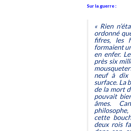
Sur la guerre :
« Rien n’étai
ordonné que
fifres, les
formaient un
en enfer. L
près six mil
mousqueteri
neuf à dix 
surface. La b
de la mort d
pouvait bie
âmes. Can
philosophe,
cette bouch
deux rois f