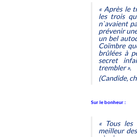
« Après le t
les trois q
n`avaient p
prévenir une
un bel autod
Coïmbre que
brûlées à p
secret inf
trembler ».
(
Candide
, c
Sur le bonheur :
« Tous les
meilleur des