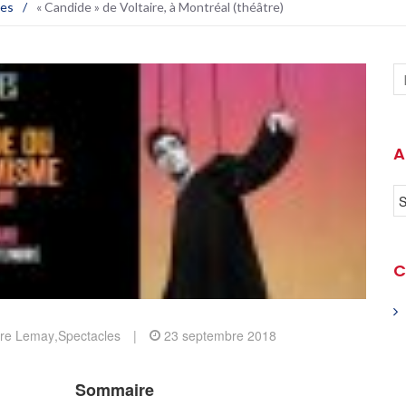
les
/
« Candide » de Voltaire, à Montréal (théâtre)
A
C
erre Lemay
,
Spectacles
|
23 septembre 2018
Sommaire