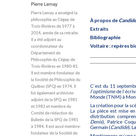
Pierre Lemay
Pierre Lemay a enseigné la
philosophie au Cégep de
À propos de
Candid
Trois-Rivières de 1977 à
Extraits
2014, année de sa retraite.
Bibliographie
Il a été adjoint au
Voltaire : repères b
coordonnateur du
Département de
_______________
_______________
Philosophie du Cégep de
Trois-Rivières en 1980-81.
Il est membre-fondateur de
la Société de Philosophie du
C`est du 11 septembr
Québec (SPQ) en 1974. Il
l`optimisme
de l`écriv
fut également archiviste-
Monde (TNM) à Mont
adjoint de la SPQ en 1981
La création pour la sc
et 1982 et membre du
La pièce est mise en
Comité de rédaction du
distribution compre
Bulletin de la SPQ de 1981
Denis
), Patrice Coqu
à 1984. Il est aussi membre-
Germain (
Candide
). 
fondateur de la Société de
Mentionnons qu`une co