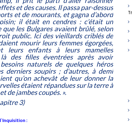
p, il prit le parti d’aller raisonner
effets et des causes. Il passa par-dessus
T
orts et de mourants, et gagna d’abord
oisin; il était en cendres : c’était un
e que les Bulgares avaient brûlé, selon
roit public. Ici des vieillards criblés de
daient mourir leurs femmes égorgées,
nt leurs enfants à leurs mamelles
 là des filles éventrées après avoir
 besoins naturels de quelques héros
s derniers soupirs ; d’autres, à demi
aient qu’on achevât de leur donner la
rvelles étaient répandues sur la terre à
 et de jambes coupés. ».
hapitre 3)
`Inquisition :