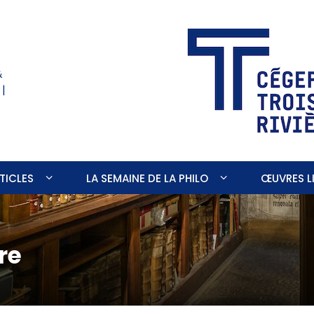
&
 |
TICLES
LA SEMAINE DE LA PHILO
ŒUVRES LI
re