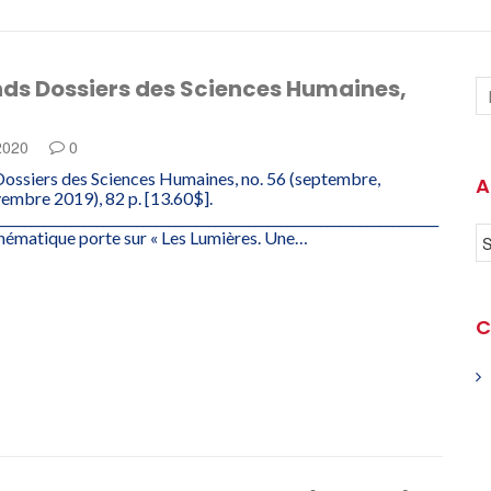
nds Dossiers des Sciences Humaines,
 2020
0
ossiers des Sciences Humaines, no. 56 (septembre,
A
embre 2019), 82 p. [13.60$].
___________________________________________________________________
hématique porte sur « Les Lumières. Une…
C