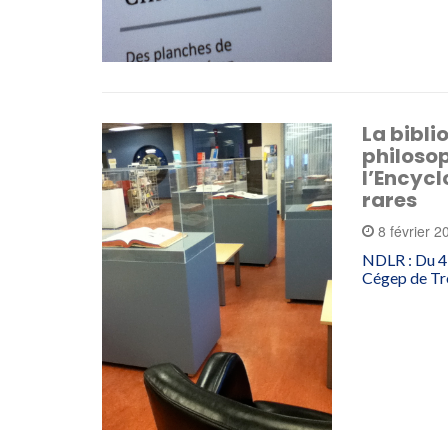
La bibli
philosop
l’Encycl
rares
8 février 
NDLR : Du 4 
Cégep de Tro