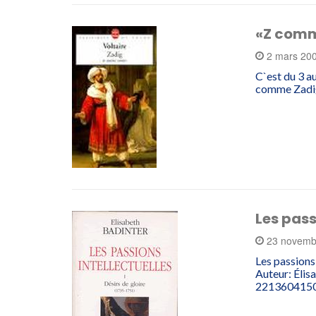
«Z comm
2 mars 20
C`est du 3 a
comme Zadig 
Les pass
23 novemb
Les passions
Auteur: Élis
2213604150