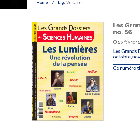
Home
/
Tag:
Voltaire
Les Gra
no. 56
25 février
Les Grands D
octobre, nov
______________
Ce numéro t