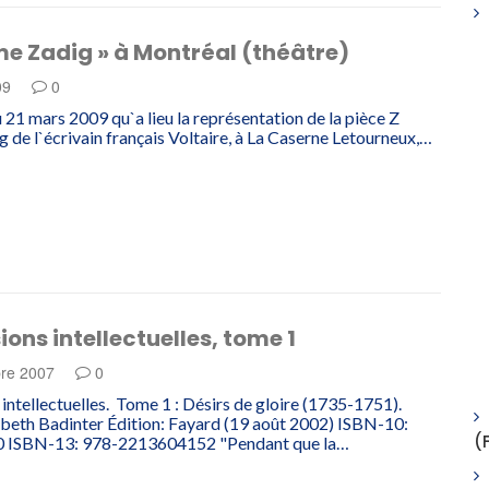
e Zadig » à Montréal (théâtre)
09
0
u 21 mars 2009 qu`a lieu la représentation de la pièce Z
de l`écrivain français Voltaire, à La Caserne Letourneux,…
ions intellectuelles, tome 1
re 2007
0
 intellectuelles. Tome 1 : Désirs de gloire (1735-1751).
abeth Badinter Édition: Fayard (19 août 2002) ISBN-10:
(
 ISBN-13: 978-2213604152 "Pendant que la…