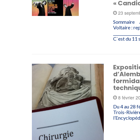
« Candid
23 septem
Sommaire À 
Voltaire : r
_____________
C`est du 11
Expositi
d’Alembe
formidab
techniq
8 février 
Du 4 au 28 f
Trois-Rivièr
l’Encyclopéd