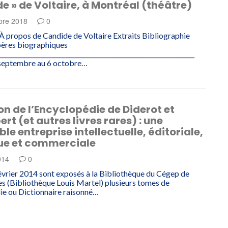
e » de Voltaire, à Montréal (théâtre)
bre 2018
0
propos de Candide de Voltaire Extraits Bibliographie
epères biographiques
_________________________________________________________________
 septembre au 6 octobre…
on de l’Encyclopédie de Diderot et
rt (et autres livres rares) : une
le entreprise intellectuelle, éditoriale,
ue et commerciale
2014
0
évrier 2014 sont exposés à la Bibliothèque du Cégep de
es (Bibliothèque Louis Martel) plusieurs tomes de
ie ou Dictionnaire raisonné…