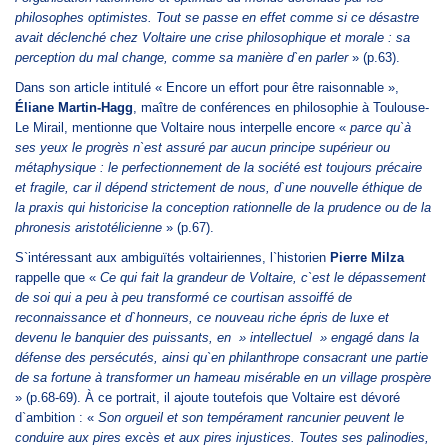
philosophes optimistes. Tout se passe en effet comme si ce désastre
avait déclenché chez Voltaire une crise philosophique et morale : sa
perception du mal change, comme sa manière d`en parler
» (p.63).
Dans son article intitulé « Encore un effort pour être raisonnable »,
Éliane Martin-Hagg
, maître de conférences en philosophie à Toulouse-
Le Mirail, mentionne que Voltaire nous interpelle encore «
parce qu`à
ses yeux le progrès n`est assuré par aucun principe supérieur ou
métaphysique : le perfectionnement de la société est toujours précaire
et fragile, car il dépend strictement de nous, d`une nouvelle éthique de
la praxis qui historicise la conception rationnelle de la prudence ou de la
phronesis aristotélicienne
» (p.67).
S`intéressant aux ambiguïtés voltairiennes, l`historien
Pierre Milza
rappelle que «
Ce qui fait la grandeur de Voltaire, c`est le dépassement
de soi qui a peu à peu transformé ce courtisan assoiffé de
reconnaissance et d`honneurs, ce nouveau riche épris de luxe et
devenu le banquier des puissants, en » intellectuel » engagé dans la
défense des persécutés, ainsi qu`en philanthrope consacrant une partie
de sa fortune à transformer un hameau misérable en un village prospère
» (p.68-69). À ce portrait, il ajoute toutefois que Voltaire est dévoré
d`ambition : «
Son orgueil et son tempérament rancunier peuvent le
conduire aux pires excès et aux pires injustices. Toutes ses palinodies,