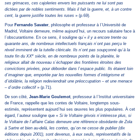
ses grimaces, ces cajoleries envers les puissants ne lui sont pas
dictées par de nobles sentiments. Mais il fait la guerre, et, à un contre
cent, la guerre justifie toutes les ruses
» (p.69).
Pour
Fernando Savater
, philosophe et professeur à l`Université de
Madrid, Voltaire demeure, même aujourd`hui, un recours salutaire face à
l`obscurantisme. En ce sens, il souligne qu`«
il y a encore trente ou
quarante ans, de nombreux intellectuels français n`ont pas perçu le
réveil imminent de la tutelle cléricale. Ils n`ont pas soupçonné qu`à la
e
toute fin du XX
siècle, en de nombreux points de la planète, le
religieux allait de nouveau s`échapper des frontières étroites des
convictions privées, pour déborder dans l`espace public. Ils étaient loin
d`imaginer que, emportée par les nouvelles formes d`intégrisme et
d`idolâtrie, la religion redeviendrait une préoccupation – et une menace
– d`ordre collectif
» (p.71).
De son côté,
Jean-Marie Goulemot
, professeur à l`Institut universitaire
de France, rappelle que les contes de Voltaire, longtemps sous-
estimés, représentent aujourd`hui ses œuvres les plus populaires. À cet
égard, l`auteur souligne que «
Si le Voltaire grivois n`intéresse plus, si
le Voltaire de l`affaire Calas demeure une référence obsédante de Zola
à Sartre et bien au-delà, les contes, qu`on ne cesse de publier (dix
éditions depuis 2001), sont devenus, à eux seuls, représentatifs de la