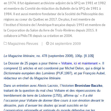
en 1974. Il fut également archiviste-adjoint de la SPQ en 1981 et 1982
et membre du Comité de rédaction du Bulletin de la SPQ de 1981 à
1984. Il est aussi membre-fondateur de la Société de Philosophie des
régions au coeur du Québec en 2017. De plus, il est membre de
l`Institut d`histoire de l`Amérique française depuis 1993 et membre de
la Corporation du Salon du livre de Trois-Rivières depuis 2015. Il
collabore à PhiloTR depuis sa création en 2004.
Magazines-Revues
|
24 septembre 2009
Le Magazine littéraire
, no. 478 (septembre 2008), 106p. [8.10$]
Le Dossier de 25 pages a pour thème «
Voltaire, ici et maintenant
». Il
comprend 11 articles et est coordonné par Michel Delon, qui a dirigé le
Dictionnaire européen des Lumières
(PUF,1997), et par François Aubel,
rédacteur en chef du
Magazine littéraire
.
Dans un entretien avec Alexis Lacroix, l`historien
Bronislaw Baczko
,
traitant de la question du mal chez Voltaire et des répercussions du
tremblement de terre de Lisbonne (1755), affirme qu` «
Il a été
l`occasion pour Voltaire de donner libre cours à son émotion devant le
désastre, puis d`avouer les doutes qu`avait suscités en lui
l`organisation rationnelle et optimale du monde défendue par les