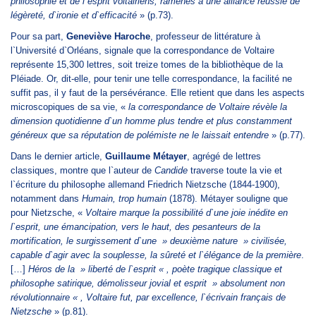
philosophie et de l`esprit voltairiens, ramenés à une alliance réussie de
légèreté, d`ironie et d`efficacité
» (p.73).
Pour sa part,
Geneviève Haroche
, professeur de littérature à
l`Université d`Orléans, signale que la correspondance de Voltaire
représente 15,300 lettres, soit treize tomes de la bibliothèque de la
Pléiade. Or, dit-elle, pour tenir une telle correspondance, la facilité ne
suffit pas, il y faut de la persévérance. Elle retient que dans les aspects
microscopiques de sa vie, «
la correspondance de Voltaire révèle la
dimension quotidienne d`un homme plus tendre et plus constamment
généreux que sa réputation de polémiste ne le laissait entendre
» (p.77).
Dans le dernier article,
Guillaume Métayer
, agrégé de lettres
classiques, montre que l`auteur de
Candide
traverse toute la vie et
l`écriture du philosophe allemand Friedrich Nietzsche (1844-1900),
notamment dans
Humain, trop humain
(1878). Métayer souligne que
pour Nietzsche, «
Voltaire marque la possibilité d`une joie inédite en
l`esprit, une émancipation, vers le haut, des pesanteurs de la
mortification, le surgissement d`une » deuxième nature » civilisée,
capable d`agir avec la souplesse, la sûreté et l`élégance de la première
.
[…]
Héros de la » liberté de l`esprit « , poète tragique classique et
philosophe satirique, démolisseur jovial et esprit » absolument non
révolutionnaire « , Voltaire fut, par excellence, l`écrivain français de
Nietzsche
» (p.81).