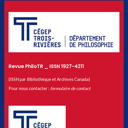
Revue PhiloTR _ ISSN 1927-4211
(ISSN par Bibliothèque et Archives Canada)
Pour nous contacter :
formulaire de contact