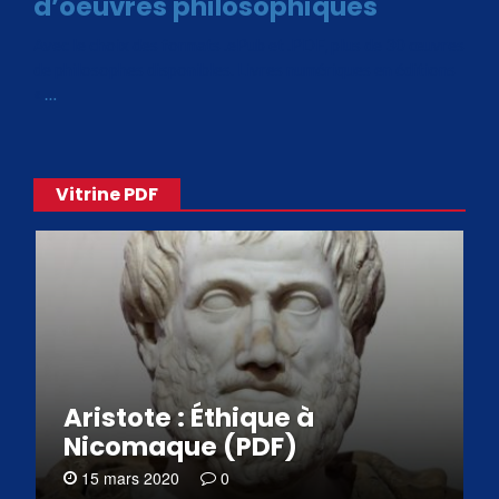
d’oeuvres philosophiques
Avec le choix des formats .ePub et .PDF, plus de 30 œuvres
de philosophes disponibles. Livres numériques en éditions
«
…
Vitrine PDF
Aristote : Éthique à
Nicomaque (PDF)
15 mars 2020
0