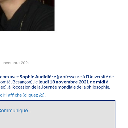
4 novembre 2021
 Zoom avec
Sophie Audidière
(professeure à l’Université de
mté, Besançon), le
jeudi 18 novembre 2021
de midi à
c), à l’occasion de la Journée mondiale de la philosophie.
oir l’affiche (cliquez
ici
)
.
Communiqué .