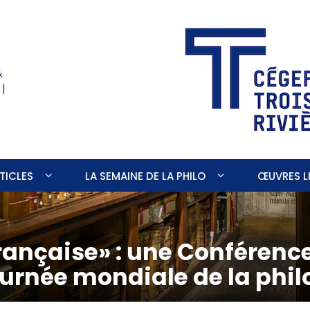
&
 |
TICLES
LA SEMAINE DE LA PHILO
ŒUVRES LI
française» : une Conférenc
ournée mondiale de la phil