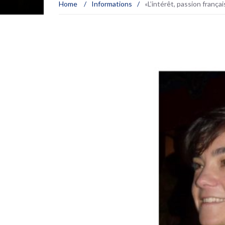
Home
/
Informations
/
«L’intérêt, passion franç