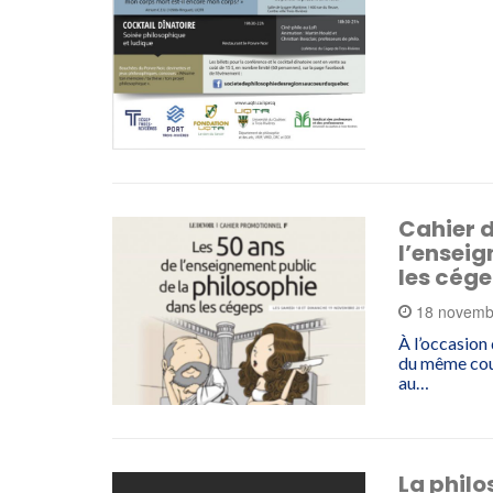
Cahier d
l’enseig
les cég
18 novemb
À l’occasion
du même coup
au…
La philo