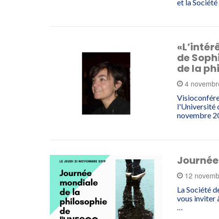
et la Sociét
«L’intér
de Soph
de la ph
4 novembr
Visioconfére
l'Université
novembre 20
Journée 
12 novemb
La Société d
vous inviter
…