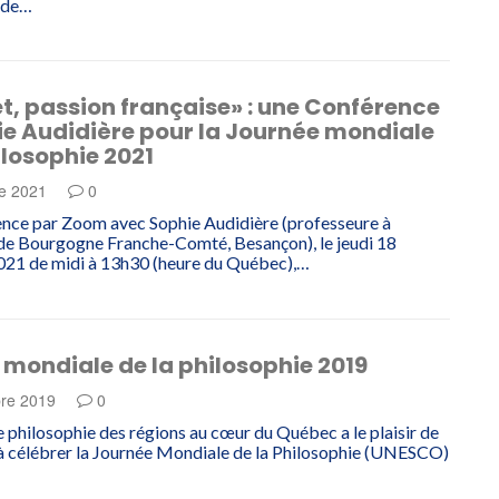
é de…
êt, passion française» : une Conférence
ie Audidière pour la Journée mondiale
ilosophie 2021
e 2021
0
nce par Zoom avec Sophie Audidière (professeure à
 de Bourgogne Franche-Comté, Besançon), le jeudi 18
21 de midi à 13h30 (heure du Québec),…
mondiale de la philosophie 2019
re 2019
0
e philosophie des régions au cœur du Québec a le plaisir de
 à célébrer la Journée Mondiale de la Philosophie (UNESCO)