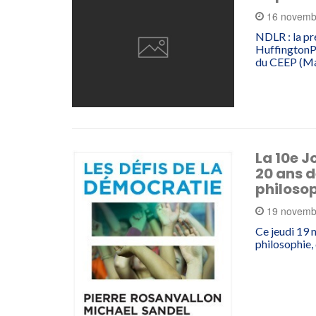
16 novemb
NDLR : la pré
HuffingtonPo
du CEEP (Ma
La 10e J
20 ans d
philoso
19 novemb
Ce jeudi 19
philosophie,