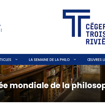
&
 |
TICLES
LA SEMAINE DE LA PHILO
ŒUVRES LI
ée mondiale de la philoso