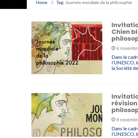
Home
/
Tag:
Journée mondiale de la philosophie
Invitati
Chien bl
philoso
4 novembr
Dans le cadr
l’UNESCO, le
la Société d
Invitati
révision
philosop
9 novembr
Dans le cadr
l’UNESCO, l