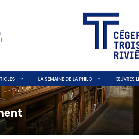
&
 |
TICLES
LA SEMAINE DE LA PHILO
ŒUVRES LI
ment