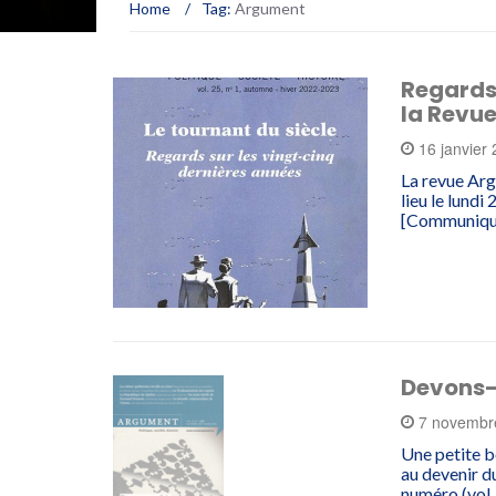
Home
/
Tag:
Argument
Regards 
la Revu
16 janvier
La revue Arg
lieu le lundi
[Communiqué
Devons-
7 novembr
Une petite b
au devenir d
numéro (vol.