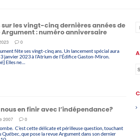
sur les vingt-cinq dernières années de
e Argument : numéro anniversaire
 2023
0
ument fête ses vingt-cinq ans. Un lancement spécial aura
A
 23 janvier 2023 à l’Atrium de l'Édifice Gaston-Miron.
] Elles ne…
C
nous en finir avec l’indépendance?
e 2007
0
ombe. C’est cette délicate et périlleuse question, touchant
u Québec, que pose la revue Argument dans son dernier
 10,…