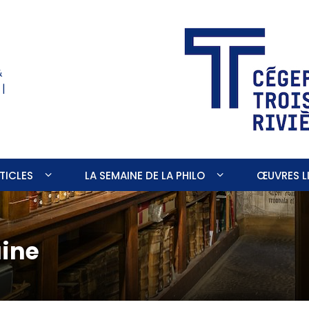
&
 |
TICLES
LA SEMAINE DE LA PHILO
ŒUVRES LI
aine