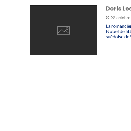
Doris Le
22 octobr
La romancièr
Nobel de lit
suédoise de 