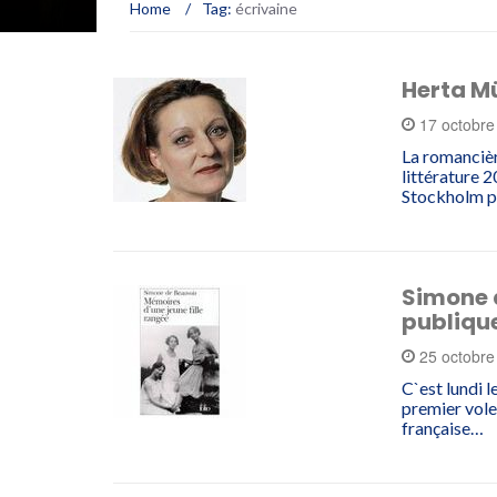
Home
/
Tag:
écrivaine
Herta Mü
17 octobr
La romancièr
littérature 
Stockholm p
Simone 
publiqu
25 octobr
C`est lundi 
premier vole
française…