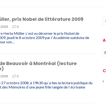
ller, prix Nobel de littérature 2009
e 2009
0
e Herta Müller s`est vu décerner le prix Nobel de
2009, jeudi le 8 octobre 2009 par l`Académie suédoise de
A
our son…
de Beauvoir à Montréal (lecture
e)
C
e 2008
0
le 27 octobre 2008, à 19h30 qu`a lieu la lecture publique du
t des Mémoires d`une jeune fille rangée de l`écrivaine