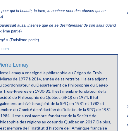
e pour qui la beauté, le luxe, le bonheur sont des choses qui se
e)
araissait aussi insensé que de se désintéresser de son salut quand
xième partie)
rgé
» (Troisième partie)
s.com
ierre Lemay
ierre Lemay a enseigné la philosophie au Cégep de Trois-
ivières de 1977 à 2014, année de sa retraite. Il a été adjoint
u coordonnateur du Département de Philosophie du Cégep
e Trois-Rivières en 1980-81. Il est membre-fondateur de la
ociété de Philosophie du Québec (SPQ) en 1974. Il fut
galement archiviste-adjoint de la SPQ en 1981 et 1982 et
embre du Comité de rédaction du Bulletin de la SPQ de 1981
 1984. Il est aussi membre-fondateur de la Société de
hilosophie des régions au coeur du Québec en 2017. De plus,
l est membre de l`Institut d`histoire de l`Amérique française