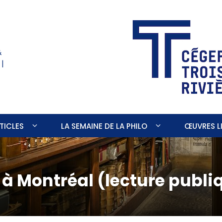
&
 |
TICLES
LA SEMAINE DE LA PHILO
ŒUVRES LI
à Montréal (lecture publi