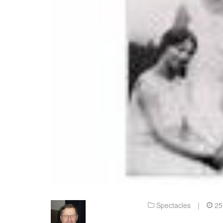
Spectacles
|
25