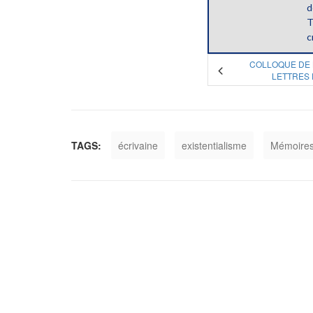
d
T
c
COLLOQUE DE 
LETTRES 
TAGS:
écrivaine
existentialisme
Mémoire