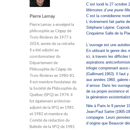
C`est lundi le 27 octobre 
Mémoires d`une jeune fill
Pierre Lemay
C`est la comédienne montr
L`événement fait partie de 
Pierre Lemay a enseigné la
Stéphane Lépine. Coproduit
philosophie au Cégep de
Cinquième Salle de la Pla
Trois-Rivières de 1977 à
2014, année de sa retraite.
L`ouvrage est une autobio
Il a été adjoint au
En utilisant le genre des m
coordonnateur du
ici, à travers les difficile
aspirations anticonformis
Département de
trilogie comprenant aussi
Philosophie du Cégep de
(Gallimard,1963). Il faut 
Trois-Rivières en 1980-81.
aux années 1960, galerie d
Il est membre-fondateur de
d`amour. Dans les ouvrage
la Société de Philosophie du
de sa propre existence et
Québec (SPQ) en 1974. Il
la génération existentialis
fut également archiviste-
Née à Paris le 9 janvier 1
adjoint de la SPQ en 1981
Jean-Paul Sartre (1905-198
et 1982 et membre du
compagne. Leurs pensées s
Comité de rédaction du
d`origine que Beauvoir dé
Bulletin de la SPQ de 1981