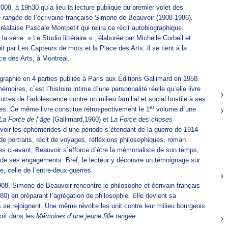
2008, à 19h30 qu`a lieu la lecture publique du premier volet des
e rangée
de l`écrivaine française Simone de Beauvoir (1908-1986).
éalaise Pascale Montpetit qui relira ce récit autobiographique.
la série » Le Studio littéraire « , élaborée par Michelle Corbeil et
 par Les Capteurs de mots et la Place des Arts, il se tient à la
ce des Arts, à Montréal.
graphie en 4 parties publiée à Paris aux Éditions Gallimard en 1958.
émoires, c`est l`histoire intime d`une personnalité réelle qu`elle livre
s luttes de l`adolescence contre un milieu familial et social hostile à ses
er
tes. Ce même livre constitue rétrospectivement le 1
volume d`une
La Force de l`âge
(Gallimard,1960) et
La Force des choses
y voir les éphémérides d`une période s`étendant de la guerre de 1914
e portraits, récit de voyages, réflexions philosophiques, roman
s ci-avant, Beauvoir s`efforce d`être la mémorialiste de son temps,
 de ses engagements. Bref, le lecteur y découvre un témoignage sur
te, celle de l`entre-deux-guerres.
908, Simone de Beauvoir rencontre le philosophe et écrivain français
0) en préparant l`agrégation de philosophie. Elle devient sa
e rejoignent. Une même révolte les unit contre leur milieu bourgeois
crit dans les
Mémoires d`une jeune fille rangée
.