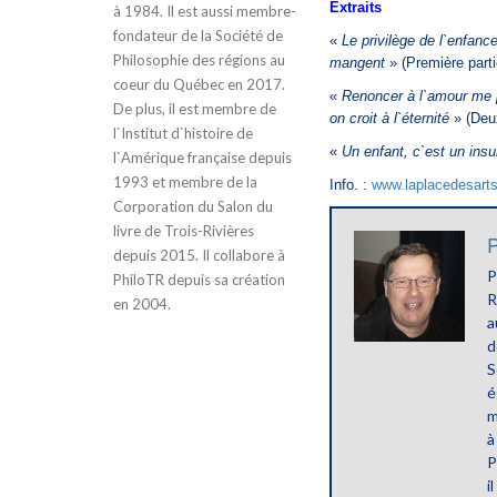
Extraits
à 1984. Il est aussi membre-
fondateur de la Société de
«
Le privilège de l`enfanc
Philosophie des régions au
mangent
» (Première parti
coeur du Québec en 2017.
«
Renoncer à l`amour me p
De plus, il est membre de
on croit à l`éternité
» (Deu
l`Institut d`histoire de
«
Un enfant, c`est un insu
l`Amérique française depuis
1993 et membre de la
Info. :
www.laplacedesart
Corporation du Salon du
livre de Trois-Rivières
P
depuis 2015. Il collabore à
P
PhiloTR depuis sa création
R
en 2004.
a
d
S
é
m
à
P
i