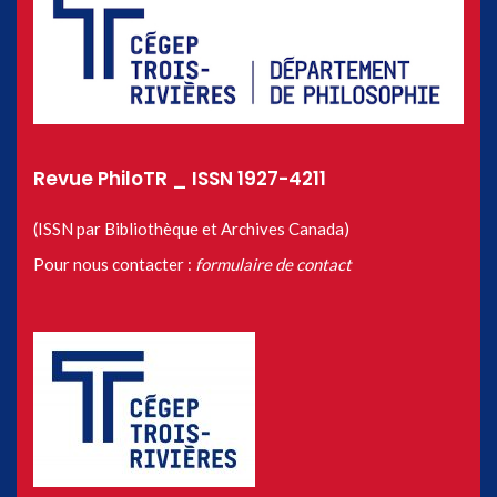
Revue PhiloTR _ ISSN 1927-4211
(ISSN par Bibliothèque et Archives Canada)
Pour nous contacter :
formulaire de contact