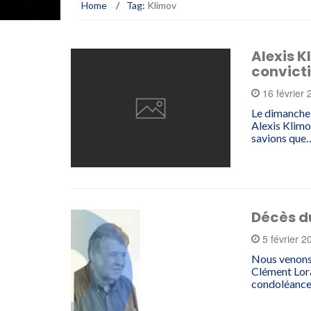
Home
/
Tag:
Klimov
Alexis K
convict
16 février
Le dimanche 
Alexis Klimo
savions que
Décès du
5 février 
Nous venons 
Clément Lora
condoléances