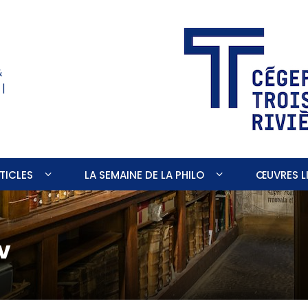
&
 |
TICLES
LA SEMAINE DE LA PHILO
ŒUVRES LI
v