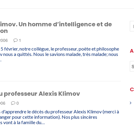
limov. Un homme d’intelligence et de
ion
 2006
1
5 février, notre collègue, le professeur, poète et philosophe
A
v nous a quittés. Nous le savions malade, très malade; nous
…
C
 professeur Alexis Klimov
2006
0
d'apprendre le décès du professeur Alexis Klimov (merci à
nger pour cette information). Nos plus sincères
 vont à la famille du…