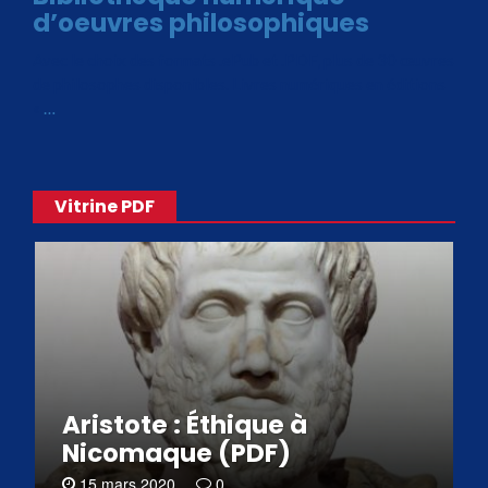
d’oeuvres philosophiques
Avec le choix des formats .ePub et .PDF, plus de 30 œuvres
de philosophes disponibles. Livres numériques en éditions
«
…
Vitrine PDF
Aristote : Éthique à
Nicomaque (PDF)
15 mars 2020
0