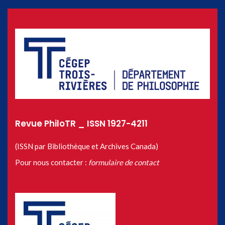
Revue PhiloTR _ ISSN 1927-4211
(ISSN par Bibliothèque et Archives Canada)
Pour nous contacter :
formulaire de contact