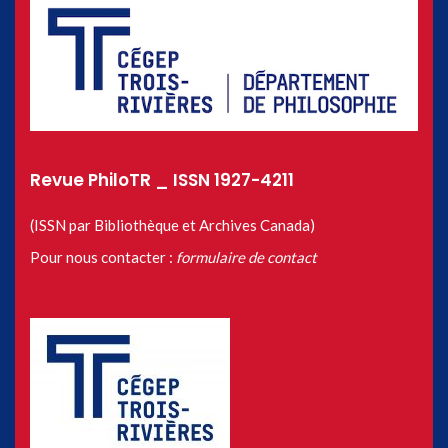
Revue PhiloTR _ ISSN 1927-4211
(ISSN par Bibliothèque et Archives Canada)
Pour nous contacter :
formulaire de contact