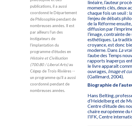
linéaire, l’auteur proc
publications, il a aussi
moments clés, deux acc
chaque fois un seuil : l
coordonné le Département
l’enjeu de débats phil
de Philosophie pendant de
de la Réforme ensuite, 
nombreuses années. Il est
diffusion par l’impri
par ailleurs l'un des
l’image, contrainte de 
instigateurs de
esthétiques. La traditi
croyance, est donc bie
l'implantation du
moderne. Dans
La vra
programme d'études en
l’aube des Temps nouv
Histoire et Civilisation
rapports inaperçus entr
(700.B0 / Liberal Arts)
au
le livre apparaît com
ouvrages,
Image et cu
Cégep de Trois-Rivières --
(Gallimard, 2004).
un programme qu'il a aussi
coordonné pendant de
Biographie de l’aute
nombreuses années.
Hans Belting, professeu
d’Heidelberg et de Mu
Centre d’étude des no
chaire européenne du 
l’IFK, Centre internati