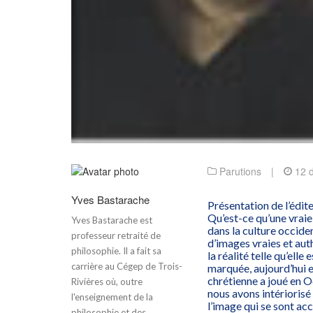
Parutions
|
12 
Yves Bastarache
Présentation de l’édit
Qu’est-ce qu’une vraie
Yves Bastarache est
dans la culture occide
professeur retraité de
d’images vraies et aut
philosophie. Il a fait sa
la réalité telle qu’ell
carrière au Cégep de Trois-
marquée, aujourd’hui en
chrétienne a joué en O
Rivières où, outre
nous avons intériorisé
l'enseignement de la
l’image qui se sont ac
philosophie et des