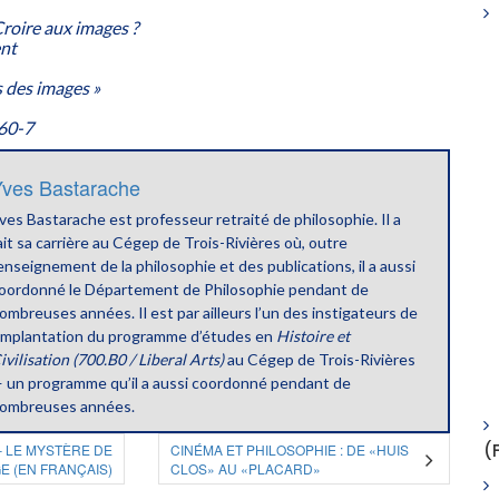
Croire aux images ?
ent
s des images »
60-7
ves Bastarache
ves Bastarache est professeur retraité de philosophie. Il a
ait sa carrière au Cégep de Trois-Rivières où, outre
’enseignement de la philosophie et des publications, il a aussi
oordonné le Département de Philosophie pendant de
ombreuses années. Il est par ailleurs l’un des instigateurs de
’implantation du programme d’études en
Histoire et
ivilisation (700.B0 / Liberal Arts)
au Cégep de Trois-Rivières
 un programme qu’il a aussi coordonné pendant de
ombreuses années.
(
– LE MYSTÈRE DE
CINÉMA ET PHILOSOPHIE : DE «HUIS
E (EN FRANÇAIS)
CLOS» AU «PLACARD»