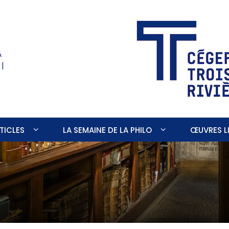
&
 |
TICLES
LA SEMAINE DE LA PHILO
ŒUVRES LI