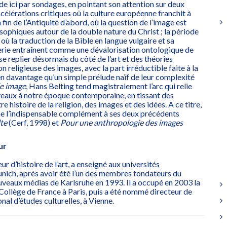
ède ici par sondages, en pointant son attention sur deux
élérations critiques où la culture européenne franchit à
a fin de l’Antiquité d’abord, où la question de l’image est
osophiques autour de la double nature du Christ ; la période
où la traduction de la Bible en langue vulgaire et sa
merie entraînent comme une dévalorisation ontologique de
se replier désormais du côté de l’art et des théories
on religieuse des images, avec la part irréductible faite à la
n davantage qu’un simple prélude naïf de leur complexité
ie image
, Hans Belting tend magistralement l’arc qui relie
eaux à notre époque contemporaine, en tissant des
e histoire de la religion, des images et des idées. A ce titre,
me l’indispensable complément à ses deux précédents
lte
(Cerf, 1998) et
Pour une anthropologie des images
ur
r d’histoire de l’art, a enseigné aux universités
nich, après avoir été l’un des membres fondateurs du
uveaux médias de Karlsruhe en 1993. Il a occupé en 2003 la
Collège de France à Paris, puis a été nommé directeur de
onal d’études culturelles, à Vienne.