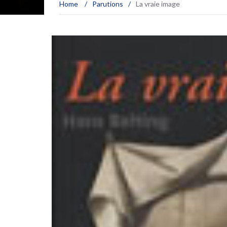
Home
/
Parutions
/
La vraie image