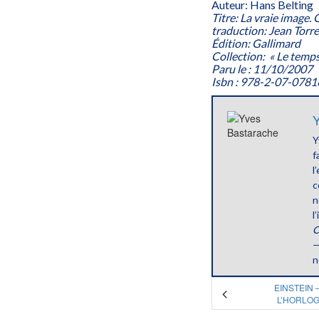
Auteur: Hans Belting
Titre: La vraie image. 
traduction: Jean Torr
Édition: Gallimard
Collection: « Le temp
Paru le : 11/10/2007
Isbn : 978-2-07-0781
Y
Y
f
l
c
n
l
C
—
n
EINSTEIN 
L’HORLOG