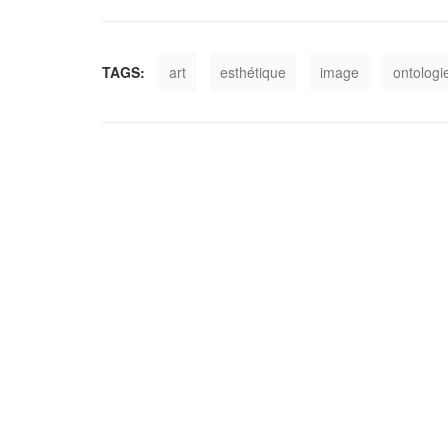
TAGS:
art
esthétique
image
ontologi