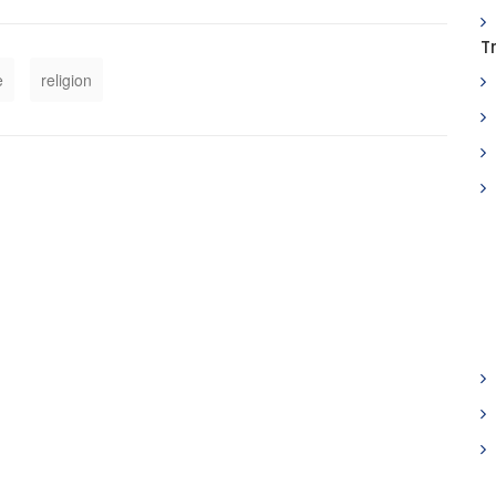
T
e
religion