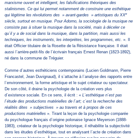
marxisme ouvert et intelligent, les falsifications théoriques des
stalinismes. Ce qui lui permet notamment de construire une esthétique
e
qui légitime les révolutions des » avant-gardes » artistiques du XX
siècle, surtout en musique. Pour Adorno, la sociologie de la musique ne
consiste pas à situer la musique dans la société, mais à déceler ce
qu`il y a de social dans la musique, dans la partition, mais aussi les
techniques, les instruments, les interprètes, les programmes, etc.
». Il
était Officier titulaire de la Rosette de la Résistance française. Il était
aussi l`arrière-petit-fils de l`écrivain français Ernest Renan (1823-1892),
né dans la commune de Tréguier.
Comme d`autres esthéticiens contemporains (Lucien Goldmann, Pierre
Francastel, Jean Duvignaud), il s`attache à l`analyse des rapports entre
l`environnement, la forme artistique et le sujet créateur ou spectateur.
De son côté, il draine la psychologie de la création vers plus
d`existence sociale. En ce sens, il écrit : «
L`esthétique n`est pas
l`étude des productions matérielles de l`art; c`est la recherche des
réalités dites » subjectives » au travers et à propos de ces
productions matérielles
». Tirant la leçon de la psychologie comparée
du psychologue français d`origine polonaise Ignace Meyerson (1888-
1983), créateur de la psychologie historique, il réhabilite la subjectivité
dans les études d`esthétique, tout en analysant l`acte de création dans