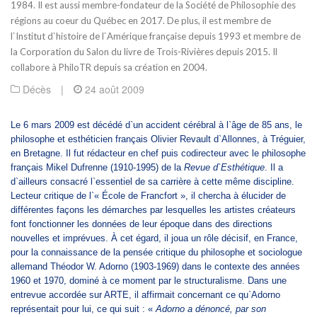
1984. Il est aussi membre-fondateur de la Société de Philosophie des
régions au coeur du Québec en 2017. De plus, il est membre de
l`Institut d`histoire de l`Amérique française depuis 1993 et membre de
la Corporation du Salon du livre de Trois-Rivières depuis 2015. Il
collabore à PhiloTR depuis sa création en 2004.
Décès
|
24 août 2009
Le 6 mars 2009 est décédé d`un accident cérébral à l`âge de 85 ans, le
philosophe et esthéticien français Olivier Revault d`Allonnes, à Tréguier,
en Bretagne. Il fut rédacteur en chef puis codirecteur avec le philosophe
français Mikel Dufrenne (1910-1995) de la
Revue d`Esthétique
. Il a
d`ailleurs consacré l`essentiel de sa carrière à cette même discipline.
Lecteur critique de l`« École de Francfort », il chercha à élucider de
différentes façons les démarches par lesquelles les artistes créateurs
font fonctionner les données de leur époque dans des directions
nouvelles et imprévues. À cet égard, il joua un rôle décisif, en France,
pour la connaissance de la pensée critique du philosophe et sociologue
allemand Théodor W. Adorno (1903-1969) dans le contexte des années
1960 et 1970, dominé à ce moment par le structuralisme. Dans une
entrevue accordée sur ARTE, il affirmait concernant ce qu`Adorno
représentait pour lui, ce qui suit : «
Adorno a dénoncé, par son