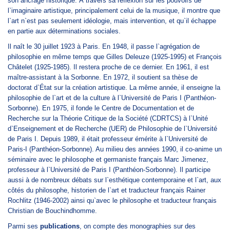
son ancrage historique. À travers sa réflexion sur les pouvoirs de
l`imaginaire artistique, principalement celui de la musique, il montre que
l`art n`est pas seulement idéologie, mais intervention, et qu`il échappe
en partie aux déterminations sociales.
Il naît le 30 juillet 1923 à Paris. En 1948, il passe l`agrégation de
philosophie en même temps que Gilles Deleuze (1925-1995) et François
Châtelet (1925-1985). Il restera proche de ce dernier. En 1961, il est
maître-assistant à la Sorbonne. En 1972, il soutient sa thèse de
doctorat d`État sur la création artistique. La même année, il enseigne la
philosophie de l`art et de la culture à l`Université de Paris I (Panthéon-
Sorbonne). En 1975, il fonde le Centre de Documentation et de
Recherche sur la Théorie Critique de la Société (CDRTCS) à l`Unité
d`Enseignement et de Recherche (UER) de Philosophie de l`Université
de Paris I. Depuis 1989, il était professeur émérite à l`Université de
Paris-I (Panthéon-Sorbonne). Au milieu des années 1990, il co-anime un
séminaire avec le philosophe et germaniste français Marc Jimenez,
professeur à l`Université de Paris I (Panthéon-Sorbonne). Il participe
aussi à de nombreux débats sur l`esthétique contemporaine et l`art, aux
côtés du philosophe, historien de l`art et traducteur français Rainer
Rochlitz (1946-2002) ainsi qu`avec le philosophe et traducteur français
Christian de Bouchindhomme.
Parmi ses
publications
, on compte des monographies sur des