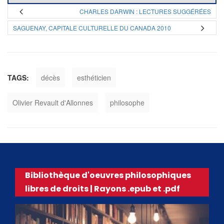
CHARLES DARWIN : LECTURES SUGGÉRÉES
SAGUENAY, CAPITALE CULTURELLE DU CANADA 2010
TAGS:
décès
esthéticien
Olivier Revault d'Allonnes
philosophe
Bibliothèque d'oeuvres philosophiques
libres de droits | Rayons .epub et .pdf