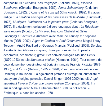
compositeurs :
Xénakis. Les Polytopes
(Balland, 1975),
Plaisir à
Beethoven
(Christian Bourgeois, 1982),
Aimer Schoenberg
(Christian
Bourgeois, 1992),
L`Œuvre et le concept
(Klincksieck, 1992). Il a aussi
rédigé :
La création artistique et les promesses de la liberté
(Klincksiek,
1973),
Musiques. Variations sur la pensée juive
(Christian Bourgeois,
1979). Il a également collaboré à divers ouvrages dont :
La Révolution
sans modèle
(Mouton, 1974) avec François Châtelet et Gilles
Lapouge;
Le Sacrifice d`Abraham
avec Marc de Launay et Stéphane
Mosès (DDB, 2002);
Alger, la Casbah et Paul Guion
avec Magali Leroy-
Terquem, André Ravillard et Georges Marçais (Publisud, 2005). De plus,
il a établi des éditions critiques, d`une part des écrits du peintre,
décorateur, dessinateur, graveur et écrivain français Maurice Denis
(1870-1943) intitulé
Morceaux choisis
(Hermann, 1964). Tout comme de
ceux du peintre, dessinateur et écrivain français Francis Picabia (1879-
1953), soit
Écrits
(Belfond, 1975 et 1978, 2 vol.) en collaboration avec
Dominique Bouissou. Il a également préfacé l`ouvrage du journaliste et
essayiste d`origine polonaise Daniel Singer (1926-2000) intitulé
À qui
appartient l`avenir ? Pour une utopie réaliste
(Complexe, 2004). Il a
aussi codirigé avec Mikel Dufrenne chez 10/18, la collection »
Esthétique » dans les années 1970.