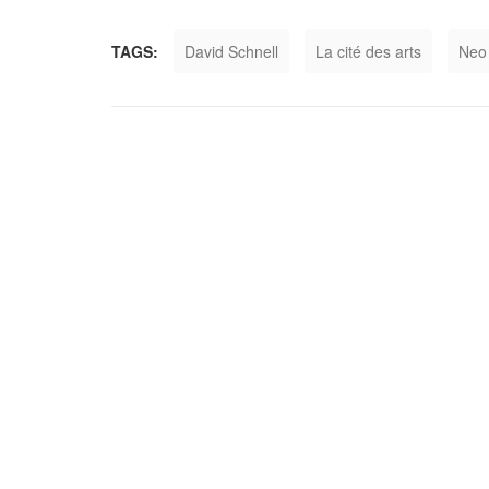
TAGS:
David Schnell
La cité des arts
Neo