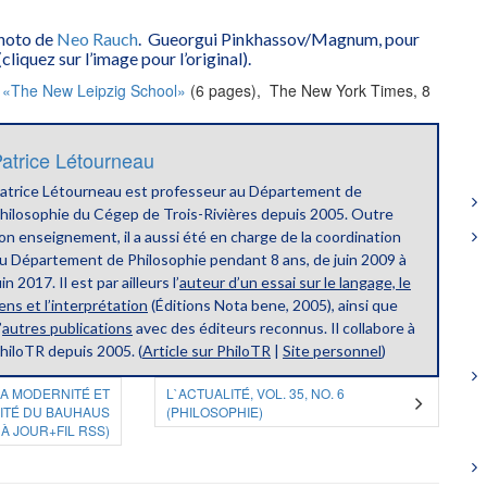
hoto de
Neo Rauch
. Gueorgui Pinkhassov/Magnum, pour
iquez sur l’image pour l’original).
 «The New Leipzig School»
(6 pages), The New York Times, 8
atrice Létourneau
atrice Létourneau est professeur au Département de
hilosophie du Cégep de Trois-Rivières depuis 2005. Outre
on enseignement, il a aussi été en charge de la coordination
u Département de Philosophie pendant 8 ans, de juin 2009 à
uin 2017. Il est par ailleurs l’
auteur d’un essai sur le langage, le
ens et l’interprétation
(Éditions Nota bene, 2005), ainsi que
’
autres publications
avec des éditeurs reconnus. Il collabore à
hiloTR depuis 2005. (
Article sur PhiloTR
|
Site personnel
)
A MODERNITÉ ET
L`ACTUALITÉ, VOL. 35, NO. 6
ITÉ DU BAUHAUS
(PHILOSOPHIE)
 À JOUR+FIL RSS)