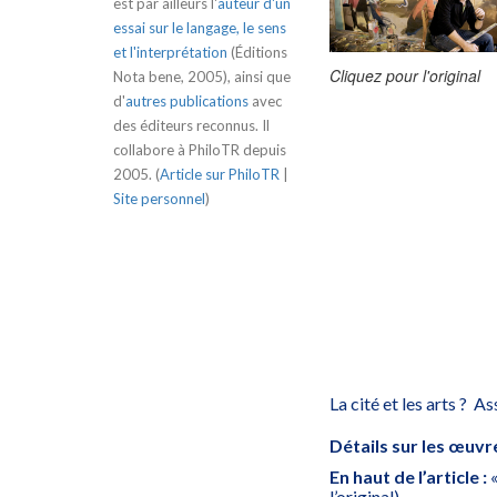
est par ailleurs l'
auteur d'un
essai sur le langage, le sens
et l'interprétation
(Éditions
Cliquez pour l'original
Nota bene, 2005), ainsi que
d'
autres publications
avec
des éditeurs reconnus. Il
collabore à PhiloTR depuis
2005. (
Article sur PhiloTR
|
Site personnel
)
La cité et les arts ? A
Détails sur les œuvres
En haut de l’article :
l’original).