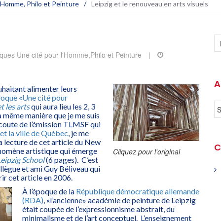
 l'Homme
,
Philo et Peinture
/
Leipzig et le renouveau en arts visuels
oques Une cité pour l'Homme
,
Philo et Peinture
|
A
haitant alimenter leurs
loque «Une cité pour
et les arts
qui aura lieu les 2, 3
 la même manière que je me suis
écoute de l’émission TLMSF qui
et la ville de Québec
, je me
 lecture de cet article du New
C
nomène artistique qui émerge
Cliquez pour l'original
eipzig School
(6 pages). C’est
ollègue et ami Guy Béliveau qui
ir cet article en 2006.
À l’époque de la
République démocratique allemande
(RDA)
, «l’ancienne» académie de peinture de Leipzig
était coupée de l’expressionnisme abstrait, du
minimalisme et de l’art conceptuel. L’enseignement