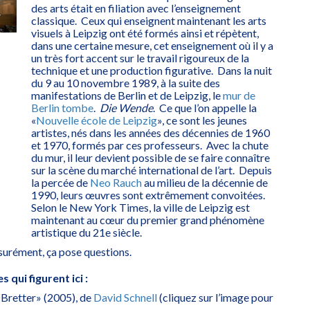
des arts était en filiation avec l’enseignement
classique. Ceux qui enseignent maintenant les arts
visuels à Leipzig ont été formés ainsi et répètent,
dans une certaine mesure, cet enseignement où il y a
un très fort accent sur le travail rigoureux de la
technique et une production figurative. Dans la nuit
du 9 au 10 novembre 1989, à la suite des
manifestations de Berlin et de Leipzig, le
mur de
Berlin tombe
.
Die Wende
. Ce que l’on appelle la
«
Nouvelle école de Leipzig
», ce sont les jeunes
artistes, nés dans les années des décennies de 1960
et 1970, formés par ces professeurs. Avec la chute
du mur, il leur devient possible de se faire connaître
sur la scène du marché international de l’art. Depuis
la percée de
Neo Rauch
au milieu de la décennie de
1990, leurs œuvres sont extrêmement convoitées.
Selon le New York Times, la ville de Leipzig est
maintenant au cœur du premier grand phénomène
artistique du 21e siècle.
ssurément, ça pose questions.
 qui figurent ici :
«Bretter» (2005), de
David Schnell
(cliquez sur l’image pour