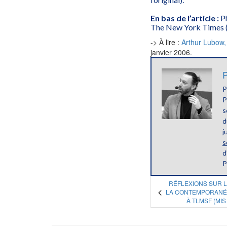
En bas de l’article :
P
The New York Times (cl
-> À lire :
Arthur Lubow,
janvier 2006.
P
P
P
s
d
j
s
d
P
RÉFLEXIONS SUR L
LA CONTEMPORANÉ
À TLMSF (MIS