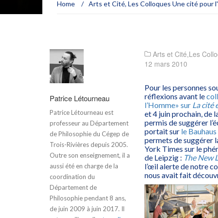
Home
/
Arts et Cité
,
Les Colloques Une cité pour
Arts et Cité
,
Les Coll
12 mars 2010
Pour les personnes sou
réflexions avant le
col
Patrice Létourneau
l’Homme» sur
La cité 
Patrice Létourneau est
et 4 juin prochain, de
permis de suggérer l’
professeur au Département
portait sur
le Bauhaus 
de Philosophie du Cégep de
permets de suggérer la
Trois-Rivières depuis 2005.
York Times sur le phé
Outre son enseignement, il a
de Leipzig :
The New L
l’œil alerte de notre c
aussi été en charge de la
nous avait fait découvr
coordination du
Département de
Philosophie pendant 8 ans,
de juin 2009 à juin 2017. Il