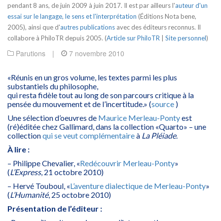
pendant 8 ans, de juin 2009 à juin 2017. Il est par ailleurs l'
auteur d'un
essai sur le langage, le sens et l'interprétation
(Éditions Nota bene,
2005), ainsi que d'
autres publications
avec des éditeurs reconnus. Il
collabore à PhiloTR depuis 2005. (
Article sur PhiloTR
|
Site personnel
)
Parutions
|
7 novembre 2010
«Réunis en un gros volume, les textes parmi les plus
substantiels du philosophe,
qui resta fidèle tout au long de son parcours critique à la
pensée du mouvement et de l’incertitude.» (
source
)
Une sélection d’oeuvres de
Maurice Merleau-Ponty
est
(ré)éditée chez Gallimard, dans la collection «Quarto» – une
collection
qui se veut complémentaire
à
La Pléiade
.
À lire :
– Philippe Chevalier, «
Redécouvrir Merleau-Ponty
»
(
L’Express
, 21 octobre 2010)
– Hervé Touboul, «
L’aventure dialectique de Merleau-Ponty
»
(
L’Humanité
, 25 octobre 2010)
Présentation de l’éditeur :