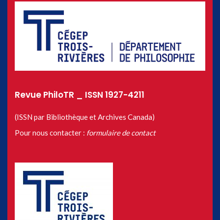
Revue PhiloTR _ ISSN 1927-4211
(ISSN par Bibliothèque et Archives Canada)
Pour nous contacter :
formulaire de contact