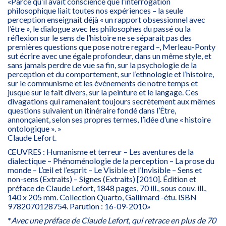
«Parce qu’il avait conscience que l’interrogation
philosophique liait toutes nos expériences – la seule
perception enseignait déjà « un rapport obsessionnel avec
l’être », le dialogue avec les philosophes du passé ou la
réflexion sur le sens de l’histoire ne se séparait pas des
premières questions que pose notre regard –, Merleau-Ponty
sut écrire avec une égale profondeur, dans un même style, et
sans jamais perdre de vue sa fin, sur la psychologie de la
perception et du comportement, sur l’ethnologie et l’histoire,
sur le communisme et les événements de notre temps et
jusque sur le fait divers, sur la peinture et le langage. Ces
divagations qui ramenaient toujours secrètement aux mêmes
questions suivaient un itinéraire fondé dans l’Être,
annonçaient, selon ses propres termes, l’idée d’une « histoire
ontologique ». »
Claude Lefort.
ŒUVRES : Humanisme et terreur – Les aventures de la
dialectique – Phénoménologie de la perception – La prose du
monde – L’œil et l’esprit – Le Visible et l’Invisible – Sens et
non-sens (Extraits) – Signes (Extraits) [2010]. Édition et
préface de Claude Lefort, 1848 pages, 70 ill., sous couv. ill.,
140 x 205 mm. Collection Quarto, Gallimard -étu. ISBN
9782070128754. Parution : 16-09-2010»
*
Avec une préface de Claude Lefort, qui retrace en plus de 70