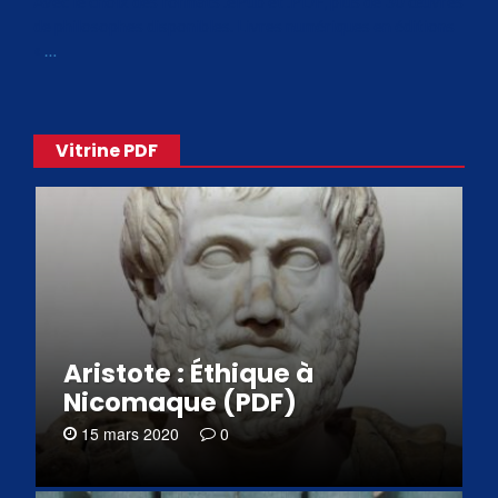
Avec le choix des formats .ePub et .PDF, plus de 30 œuvres
de philosophes disponibles. Livres numériques en éditions
«
…
Vitrine PDF
Aristote : Éthique à
Nicomaque (PDF)
15 mars 2020
0