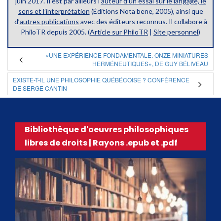
juin 2017. Il est par ailleurs l’
auteur d’un essai sur le langage, le
sens et l’interprétation
(Éditions Nota bene, 2005), ainsi que
d’
autres publications
avec des éditeurs reconnus. Il collabore à
PhiloTR depuis 2005. (
Article sur PhiloTR
|
Site personnel
)
«UNE EXPÉRIENCE FONDAMENTALE. ONZE MINIATURES
HERMÉNEUTIQUES», DE GUY BÉLIVEAU
EXISTE-T-IL UNE PHILOSOPHIE QUÉBÉCOISE ? CONFÉRENCE
DE SERGE CANTIN
Bibliothèque d'oeuvres philosophiques
libres de droits | Rayons .epub et .pdf