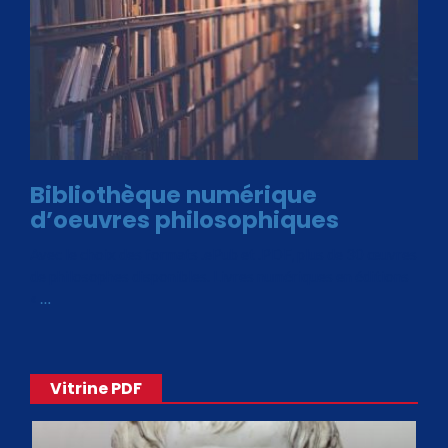
Bibliothèque numérique
d’oeuvres philosophiques
Avec le choix des formats .ePub et .PDF, plus de 30 œuvres
de philosophes disponibles. Livres numériques en éditions
«
…
Vitrine PDF