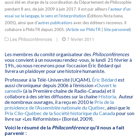
aussi été en charge de la coordination du Département de Philosophie
pendant 8 ans, de juin 2009 à juin 2017. Il est par ailleurs l'
auteur d'un
essai sur le langage, le sens et l'interprétation
(Éditions Nota bene,
2005), ainsi que d'
autres publications
avec des éditeurs reconnus. Il
collabore à PhiloTR depuis 2005. (
Article sur PhiloTR
|
Site personnel
)
Les Philoconférences
|
7 février 2011
Les membres du comité organisateur des
Philoconférences
vous convient à un nouveau rendez-vous, le lundi 21 février à
19 h., où nous recevrons pour l’occasion Éric Bédard qui
livrera un plaidoyer pour une histoire humaniste.
Professeur à la Télé-Université (UQAM),
Éric Bédard
est
aussi chroniqueur depuis 2006 à l’émission «
Ouvert le
samedi
» (à la Première chaîne de Radio-Canada) et il
collabore à des séries diffusées sur la chaîne
Historia
. Auteur
de nombreux ouvrages, il a reçu en 2010 le
Prix de la
présidence de l’Assemblée nationale du Québec
, ainsi que le
Prix Clio-Québec de la Société historique du Canada
pour son
livre sur «Les Réformistes» (Boréal, 2009).
Voici le résumé de la
Philoconférence
qu’il nous a fait
parvenir :