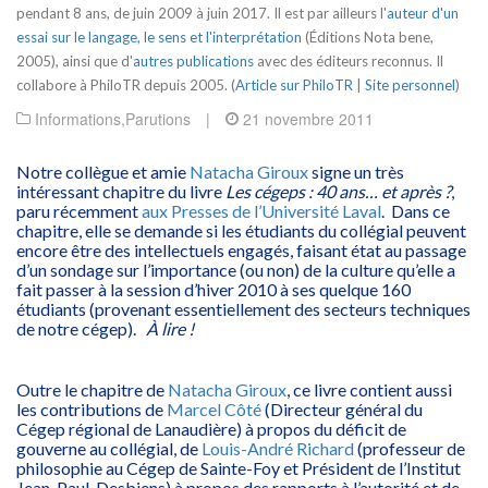
pendant 8 ans, de juin 2009 à juin 2017. Il est par ailleurs l'
auteur d'un
essai sur le langage, le sens et l'interprétation
(Éditions Nota bene,
2005), ainsi que d'
autres publications
avec des éditeurs reconnus. Il
collabore à PhiloTR depuis 2005. (
Article sur PhiloTR
|
Site personnel
)
Informations
,
Parutions
|
21 novembre 2011
Notre collègue et amie
Natacha Giroux
signe un très
intéressant chapitre du livre
Les cégeps : 40 ans… et après ?
,
paru récemment
aux Presses de l’Université Laval
. Dans ce
chapitre, elle se demande si les étudiants du collégial peuvent
encore être des intellectuels engagés, faisant état au passage
d’un sondage sur l’importance (ou non) de la culture qu’elle a
fait passer à la session d’hiver 2010 à ses quelque 160
étudiants (provenant essentiellement des secteurs techniques
de notre cégep).
À lire !
Outre le chapitre de
Natacha Giroux
, ce livre contient aussi
les contributions de
Marcel Côté
(Directeur général du
Cégep régional de Lanaudière) à propos du déficit de
gouverne au collégial, de
Louis-André Richard
(professeur de
philosophie au Cégep de Sainte-Foy et Président de l’Institut
Jean-Paul-Desbiens) à propos des rapports à l’autorité et de