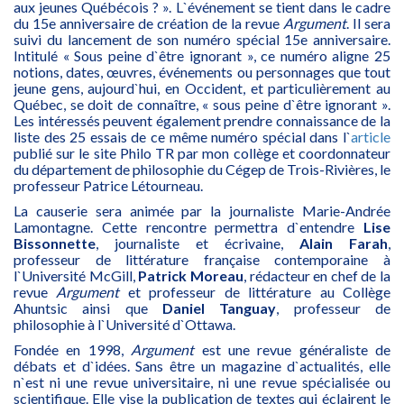
aux jeunes Québécois ? ». L`événement se tient dans le cadre
du 15e anniversaire de création de la revue
Argument
. Il sera
suivi du lancement de son numéro spécial 15e anniversaire.
Intitulé « Sous peine d`être ignorant », ce numéro aligne 25
notions, dates, œuvres, événements ou personnages que tout
jeune gens, aujourd`hui, en Occident, et particulièrement au
Québec, se doit de connaître, « sous peine d`être ignorant ».
Les intéressés peuvent également prendre connaissance de la
liste des 25 essais de ce même numéro spécial dans l`
article
publié sur le site Philo TR par mon collège et coordonnateur
du département de philosophie du Cégep de Trois-Rivières, le
professeur Patrice Létourneau.
La causerie sera animée par la journaliste Marie-Andrée
Lamontagne. Cette rencontre permettra d`entendre
Lise
Bissonnette
, journaliste et écrivaine,
Alain Farah
,
professeur de littérature française contemporaine à
l`Université McGill,
Patrick Moreau
, rédacteur en chef de la
revue
Argument
et professeur de littérature au Collège
Ahuntsic ainsi que
Daniel Tanguay
, professeur de
philosophie à l`Université d`Ottawa.
Fondée en 1998,
Argument
est une revue généraliste de
débats et d`idées. Sans être un magazine d`actualités, elle
n`est ni une revue universitaire, ni une revue spécialisée ou
scientifique. Elle vise la publication de textes qui éclairent le