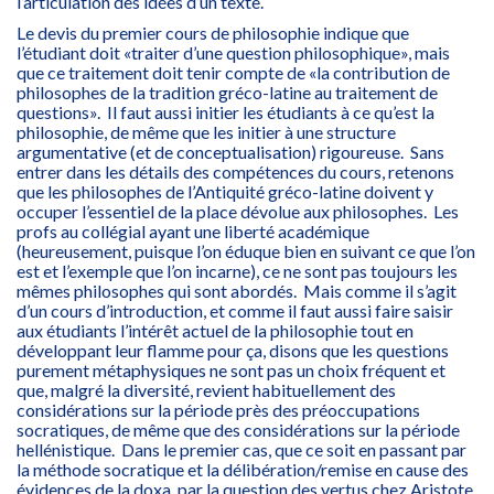
l’articulation des idées d’un texte.
Le devis du premier cours de philosophie indique que
l’étudiant doit «traiter d’une question philosophique», mais
que ce traitement doit tenir compte de «la contribution de
philosophes de la tradition gréco-latine au traitement de
questions». Il faut aussi initier les étudiants à ce qu’est la
philosophie, de même que les initier à une structure
argumentative (et de conceptualisation) rigoureuse. Sans
entrer dans les détails des compétences du cours, retenons
que les philosophes de l’Antiquité gréco-latine doivent y
occuper l’essentiel de la place dévolue aux philosophes. Les
profs au collégial ayant une liberté académique
(heureusement, puisque l’on éduque bien en suivant ce que l’on
est et l’exemple que l’on incarne), ce ne sont pas toujours les
mêmes philosophes qui sont abordés. Mais comme il s’agit
d’un cours d’introduction, et comme il faut aussi faire saisir
aux étudiants l’intérêt actuel de la philosophie tout en
développant leur flamme pour ça, disons que les questions
purement métaphysiques ne sont pas un choix fréquent et
que, malgré la diversité, revient habituellement des
considérations sur la période près des préoccupations
socratiques, de même que des considérations sur la période
hellénistique. Dans le premier cas, que ce soit en passant par
la méthode socratique et la délibération/remise en cause des
évidences de la doxa, par la question des vertus chez Aristote,