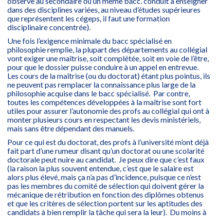
observe au secondaire où un même bacc. conduit à enseigner
dans des disciplines variées, au niveau d’études supérieures
que représentent les cégeps, il faut une formation
disciplinaire concentrée).
Une fois l’exigence minimale du bacc spécialisé en
philosophie remplie, la plupart des départements au collégial
vont exiger une maîtrise, soit complétée, soit en voie de l’être,
pour que le dossier puisse conduire à un appel en entrevue.
Les cours de la maîtrise (ou du doctorat) étant plus pointus, ils
ne peuvent pas remplacer la connaissance plus large de la
philosophie acquise dans le bacc spécialisé. Par contre,
toutes les compétences développées à la maîtrise sont fort
utiles pour assurer l’autonomie des profs au collégial qui ont à
monter plusieurs cours en respectant les devis ministériels,
mais sans être dépendant des manuels.
Pour ce qui est du doctorat, des profs à l’université m’ont déjà
fait part d’une rumeur disant qu’un doctorat ou une scolarité
doctorale peut nuire au candidat. Je peux dire que c’est faux
(la raison la plus souvent entendue, c’est que le salaire est
alors plus élevé, mais ça n’a pas d’incidence, puisque ce n’est
pas les membres du comité de sélection qui doivent gérer la
mécanique de rétribution en fonction des diplômes obtenus
et que les critères de sélection portent sur les aptitudes des
candidats à bien remplir la tâche qui sera la leur). Du moins à