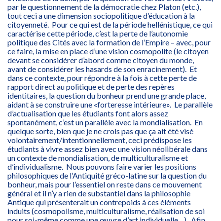
par le questionnement de la démocratie chez Platon (etc.),
tout ceci a une dimension sociopolitique d’éducation à la
citoyenneté. Pour ce qui est de la période hellénistique, ce qui
caractérise cette période, c’est la perte de l’autonomie
politique des Cités avec la formation de l’Empire – avec, pour
ce faire, la mise en place d’une vision cosmopolite (le citoyen
devant se considérer d’abord comme citoyen du monde,
avant de considérer les hasards de son enracinement). Et
dans ce contexte, pour répondre à la fois à cette perte de
rapport direct au politique et de perte des repères
identitaires, la question du bonheur prend une grande place,
aidant à se construire une «forteresse intérieure». Le parallèle
d’actualisation que les étudiants font alors assez
spontanément, c’est un parallèle avec la mondialisation. En
quelque sorte, bien que je ne crois pas que ça ait été visé
volontairement/intentionnellement, ceci prédispose les
étudiants à vivre assez bien avec une vision néolibérale dans
un contexte de mondialisation, de multiculturalisme et
d’individualisme. Nous pouvons faire varier les positions
philosophiques de l’Antiquité gréco-latine sur la question du
bonheur, mais pour l’essentiel on reste dans ce mouvement
général et il n’y a rien de substantiel dans la philosophie
Antique qui présenterait un contrepoids à ces éléments
induits (cosmopolisme, multiculturalisme, réalisation de soi
pour soi-même comme une œuvre d’art individuelle…). Afin