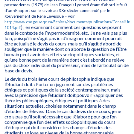
postmoderne» (1979) de Jean-François Lyotard étant d’abord le fruit
d’un «Rapport sur le savoir au XXe siècle» commandé par le
gouvernement de René Lévesque – voir
http://www.cse.gouv.qc.ca/fichiers/documents/publications/ConseilUniv
) ; en examinant comment ces questions se posent
1014.pdf
dans le contexte de l’hypermodernité, etc. Je ne vais pas plus
loin, puisqu’il ne s’agit pas ici d’imaginer comment pourrait
être actualisé le devis du cours, mais qu’il s’agit d’abord de
souligner que la manière dont on aborde la question de l’Être
humain peut avoir des effets sociopolitiques variables, et
qu’une bonne part de la manière dont c’est abordé ne relève
pas du choix individuel du professeur, mais de l’articulation de
base du devis.
Le devis du troisième cours de philosophie indique que
l’étudiant doit «Porter un jugement sur des problèmes
éthiques et politiques de la société contemporaine.», mais
avec la précision que l’étudiant doit pouvoir «appliquer des
théories philosophiques, éthiques et politiques à des
situations actuelles, choisies notamment dans le champ
d’études de l’élève». Dans le cas du devis de ce cours, je ne
crois pas qu’il soit nécessaire que j’élabore pour que l’on
comprenne que l’un des effets sociopolitiques du cours
d’éthique qui doit considérer les champs d’études des
étudiants se joue au niveau de la bonne et responsable