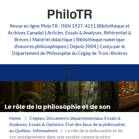
PhiloTR
Revue en ligne PhiloTR : ISSN 1927-4211 (Bibliothèque et
Archives Canada) | Articles, Essais & Analyses, Référentiel &
Brèves | Matériel didactique | Bibliothèque numérique
d'oeuvres philosophiques | Depuis 2004 | Conçu par le
Département de Philosophie du Cégep de Trois-Rivières
Le rôle de la philosophie et de son
enseignement dans une société comme
Home
/
Cégeps
,
Documents départementaux
,
Essais &
la nôtre
Analyses
,
Essais & Opinions
,
État des lieux de la philosophie
au Québec
,
Informations
/
Le rôle de la philosophie et de
son enseignement dans une société comme la nôtre