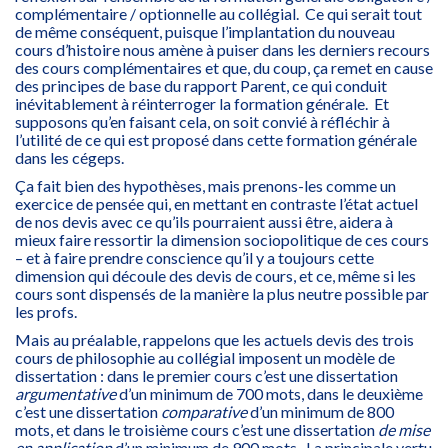
complémentaire / optionnelle au collégial. Ce qui serait tout
de même conséquent, puisque l’implantation du nouveau
cours d’histoire nous amène à puiser dans les derniers recours
des cours complémentaires et que, du coup, ça remet en cause
des principes de base du rapport Parent, ce qui conduit
inévitablement à réinterroger la formation générale. Et
supposons qu’en faisant cela, on soit convié à réfléchir à
l’utilité de ce qui est proposé dans cette formation générale
dans les cégeps.
Ça fait bien des hypothèses, mais prenons-les comme un
exercice de pensée qui, en mettant en contraste l’état actuel
de nos devis avec ce qu’ils pourraient aussi être, aidera à
mieux faire ressortir la dimension sociopolitique de ces cours
– et à faire prendre conscience qu’il y a toujours cette
dimension qui découle des devis de cours, et ce, même si les
cours sont dispensés de la manière la plus neutre possible par
les profs.
Mais au préalable, rappelons que les actuels devis des trois
cours de philosophie au collégial imposent un modèle de
dissertation : dans le premier cours c’est une dissertation
argumentative
d’un minimum de 700 mots, dans le deuxième
c’est une dissertation
comparative
d’un minimum de 800
mots, et dans le troisième cours c’est une dissertation
de mise
en application
d’un minimum de 900 mots. La principale vertu