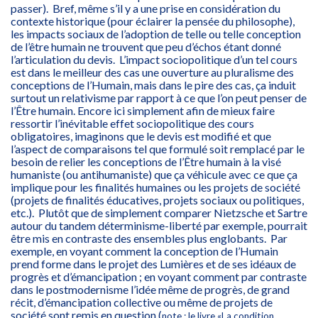
passer). Bref, même s’il y a une prise en considération du
contexte historique (pour éclairer la pensée du philosophe),
les impacts sociaux de l’adoption de telle ou telle conception
de l’être humain ne trouvent que peu d’échos étant donné
l’articulation du devis. L’impact sociopolitique d’un tel cours
est dans le meilleur des cas une ouverture au pluralisme des
conceptions de l’Humain, mais dans le pire des cas, ça induit
surtout un relativisme par rapport à ce que l’on peut penser de
l’Être humain. Encore ici simplement afin de mieux faire
ressortir l’inévitable effet sociopolitique des cours
obligatoires, imaginons que le devis est modifié et que
l’aspect de comparaisons tel que formulé soit remplacé par le
besoin de relier les conceptions de l’Être humain à la visé
humaniste (ou antihumaniste) que ça véhicule avec ce que ça
implique pour les finalités humaines ou les projets de société
(projets de finalités éducatives, projets sociaux ou politiques,
etc.). Plutôt que de simplement comparer Nietzsche et Sartre
autour du tandem déterminisme-liberté par exemple, pourrait
être mis en contraste des ensembles plus englobants. Par
exemple, en voyant comment la conception de l’Humain
prend forme dans le projet des Lumières et de ses idéaux de
progrès et d’émancipation ; en voyant comment par contraste
dans le postmodernisme l’idée même de progrès, de grand
récit, d’émancipation collective ou même de projets de
société sont remis en question (
note : le livre «La condition