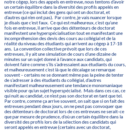
notre cégep, lors des appels en entrevue, nous tentons d’avoir
un certain équilibre dans la diversité des profils appelés en
entrevue (ce qui inclut des gens qui ont un doctorat, et
d’autres qui n’en ont pas). Par contre, je vais nuancer lorsque
je disais que c’est faux. Ce qui est malheureux, c’est qu’une
fois en entrevue, il arrive que des détenteurs de doctorat
manifestent une hyperspécialisation tout en manifestant une
incompréhension des devis des cours au collégial et de la
réalité du niveau des étudiants qui arrivent au cégep à 17-18
ans. La convention collective prévoit que lors de ces
entrevues, il y ait une simulation de cours d’une dizaine de
minutes sur un sujet donné à l’avance aux candidats, qui
doivent faire comme s’ils s’adressaient aux étudiants du cours,
et malheureusement c’est là que le décalage se remarque
souvent – certains ne se donnant même pas la peine de tenter
de s’adresser à des étudiants du collégial, d’autres
manifestant malheureusement une tendance monomaniaque
visible pour qu’un sujet hyperspécialisé. Mais dans ces cas, ce
qui nuit au candidat, ce n’est pas son doctorat en tant que tel.
Par contre, comme ça arrive souvent, on sait que si on fait des
entrevues pendant deux jours, on ne peut pas convoquer que
des détenteurs de doctorat lors de ces entrevues ne serait-ce
que par mesure de prudence, d’où un certain équilibre dans la
diversité des profils lors de la sélection des candidats qui
seront appelés en entrevue (certains avec un doctorat,