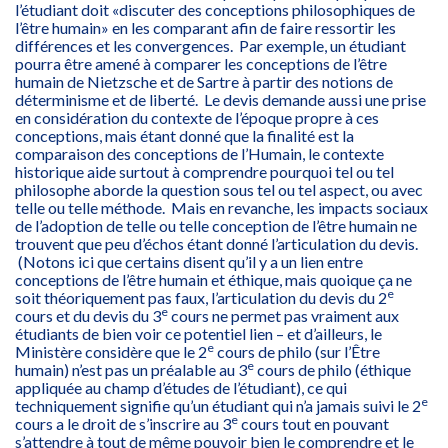
l’étudiant doit «discuter des conceptions philosophiques de
l’être humain» en les comparant afin de faire ressortir les
différences et les convergences. Par exemple, un étudiant
pourra être amené à comparer les conceptions de l’être
humain de Nietzsche et de Sartre à partir des notions de
déterminisme et de liberté. Le devis demande aussi une prise
en considération du contexte de l’époque propre à ces
conceptions, mais étant donné que la finalité est la
comparaison des conceptions de l’Humain, le contexte
historique aide surtout à comprendre pourquoi tel ou tel
philosophe aborde la question sous tel ou tel aspect, ou avec
telle ou telle méthode. Mais en revanche, les impacts sociaux
de l’adoption de telle ou telle conception de l’être humain ne
trouvent que peu d’échos étant donné l’articulation du devis.
(Notons ici que certains disent qu’il y a un lien entre
conceptions de l’être humain et éthique, mais quoique ça ne
e
soit théoriquement pas faux, l’articulation du devis du 2
e
cours et du devis du 3
cours ne permet pas vraiment aux
étudiants de bien voir ce potentiel lien – et d’ailleurs, le
e
Ministère considère que le 2
cours de philo (sur l’Être
e
humain) n’est pas un préalable au 3
cours de philo (éthique
appliquée au champ d’études de l’étudiant), ce qui
e
techniquement signifie qu’un étudiant qui n’a jamais suivi le 2
e
cours a le droit de s’inscrire au 3
cours tout en pouvant
s’attendre à tout de même pouvoir bien le comprendre et le