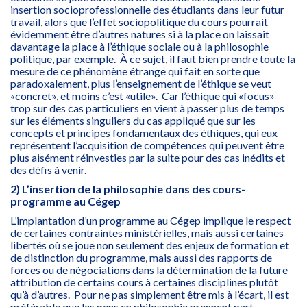
insertion socioprofessionnelle des étudiants dans leur futur
travail, alors que l’effet sociopolitique du cours pourrait
évidemment être d’autres natures si à la place on laissait
davantage la place à l’éthique sociale ou à la philosophie
politique, par exemple. À ce sujet, il faut bien prendre toute la
mesure de ce phénomène étrange qui fait en sorte que
paradoxalement, plus l’enseignement de l’éthique se veut
«concret», et moins c’est «utile». Car l’éthique qui «focus»
trop sur des cas particuliers en vient à passer plus de temps
sur les éléments singuliers du cas appliqué que sur les
concepts et principes fondamentaux des éthiques, qui eux
représentent l’acquisition de compétences qui peuvent être
plus aisément réinvesties par la suite pour des cas inédits et
des défis à venir.
2) L’insertion de la philosophie dans des cours-
programme au Cégep
L’implantation d’un programme au Cégep implique le respect
de certaines contraintes ministérielles, mais aussi certaines
libertés où se joue non seulement des enjeux de formation et
de distinction du programme, mais aussi des rapports de
forces ou de négociations dans la détermination de la future
attribution de certains cours à certaines disciplines plutôt
qu’à d’autres. Pour ne pas simplement être mis à l’écart, il est
préférable que les gens en philosophie prennent part