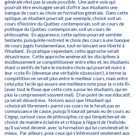
générale n’est pas la seule possible. Une autre voie qui
pourrait être envisagée serait d’offrir aux étudiants une
banque de cours au choix en formation générale. Dans cette
optique, un étudiant pourrait, par exemple, choisir soit un
cours d’histoire du Québec contemporain, soit un cours de
politique du Québec contemporain, soit un cours de
philosophie. En apparence, cette option pourrait sembler
tentante, puisqu’elle restreint le choix des cours à une banque
de cours jugés fondamentaux, tout en laissant une liberté à
l’étudiant. En pratique cependant, cette approche serait
désastreuse. Cette approche amènerait les disciplines à
insidieusement se compétitionner entre elles et, les étudiants
étant craintifs de faire le moindre choix qui pourrait nuire à
leur «cote R» (devenue une véritable obsession!), à terme la
compétition ne serait plus entre le meilleur cours, mais entre
celui plus facile qui assure une meilleure note pour la «cote R»
(avec tout le floue que cette cote a pour les étudiants, qui en
plus la comprennent souvent mal). D’un point de vue éducatif,
ça serait désastreux. Notons aussi que l’étudiant qui
«choisirait librement» parmi ces cours ne le ferait pas en
connaissance de cause, puisqu’il n’aurait jamais eu de cours au
Cégep, surtout ceux de philosophie, ce qui l’empêcherait de
choisir de manière éclairée et critique à l’égard de l’individu
qu’il va/veut devenir, avec la formation qui lui conviendrait le
mieux. Par ailleurs, pour ceux qui s’intéressent seulement aux