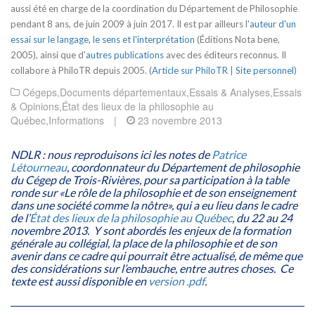
aussi été en charge de la coordination du Département de Philosophie
pendant 8 ans, de juin 2009 à juin 2017. Il est par ailleurs l'
auteur d'un
essai sur le langage, le sens et l'interprétation
(Éditions Nota bene,
2005), ainsi que d'
autres publications
avec des éditeurs reconnus. Il
collabore à PhiloTR depuis 2005. (
Article sur PhiloTR
|
Site personnel
)
Cégeps
,
Documents départementaux
,
Essais & Analyses
,
Essais
& Opinions
,
État des lieux de la philosophie au
Québec
,
Informations
|
23 novembre 2013
NDLR : nous reproduisons ici les notes de
Patrice
Létourneau
, coordonnateur du Département de philosophie
du Cégep de Trois-Rivières, pour sa participation à la table
ronde sur «Le rôle de la philosophie et de son enseignement
dans une société comme la nôtre», qui a eu lieu dans le cadre
de l’
État des lieux de la philosophie au Québec
, du 22 au 24
novembre 2013. Y sont abordés les enjeux de la formation
générale au collégial, la place de la philosophie et de son
avenir dans ce cadre qui pourrait être actualisé, de même que
des considérations sur l’embauche, entre autres choses. Ce
texte est aussi disponible en
version .pdf
.
________________________________________________________________________