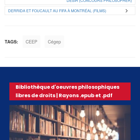
DÉSIR (CONCOURS PHILOSOPHER)
DERRIDA ET FOUCAULT AU FIFA À MONTRÉAL (FILMS)
TAGS:
CEEP
Cégep
Bibliothèque d'oeuvres philosophiques
libres de droits | Rayons .epub et .pdf