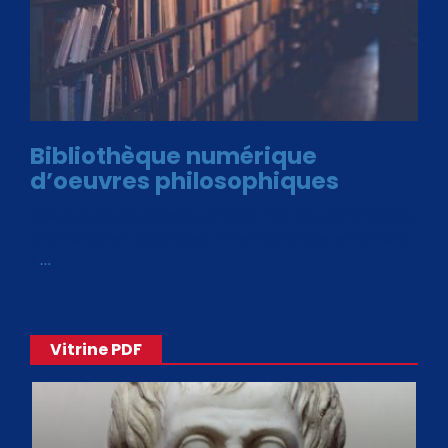
Bibliothèque numérique
d’oeuvres philosophiques
Avec le choix des formats .ePub et .PDF, plus de 30 œuvres
de philosophes disponibles. Livres numériques en éditions
«
…
Vitrine PDF