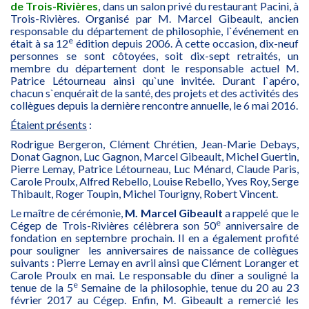
de Trois-Rivières
, dans un salon privé du restaurant Pacini, à
Trois-Rivières. Organisé par M. Marcel Gibeault, ancien
responsable du département de philosophie, l`événement en
e
était à sa 12
édition depuis 2006. À cette occasion, dix-neuf
personnes se sont côtoyées, soit dix-sept retraités, un
membre du département dont le responsable actuel M.
Patrice Létourneau ainsi qu`une invitée. Durant l`apéro,
chacun s`enquérait de la santé, des projets et des activités des
collègues depuis la dernière rencontre annuelle, le 6 mai 2016.
Étaient présents
:
Rodrigue Bergeron, Clément Chrétien, Jean-Marie Debays,
Donat Gagnon, Luc Gagnon, Marcel Gibeault, Michel Guertin,
Pierre Lemay, Patrice Létourneau, Luc Ménard, Claude Paris,
Carole Proulx, Alfred Rebello, Louise Rebello, Yves Roy, Serge
Thibault, Roger Toupin, Michel Tourigny, Robert Vincent.
Le maître de cérémonie,
M.
Marcel Gibeault
a rappelé que le
e
Cégep de Trois-Rivières célèbrera son 50
anniversaire de
fondation en septembre prochain. Il en a également profité
pour souligner les anniversaires de naissance de collègues
suivants : Pierre Lemay en avril ainsi que Clément Loranger et
Carole Proulx en mai. Le responsable du dîner a souligné la
e
tenue de la 5
Semaine de la philosophie, tenue du 20 au 23
février 2017 au Cégep. Enfin, M. Gibeault a remercié les