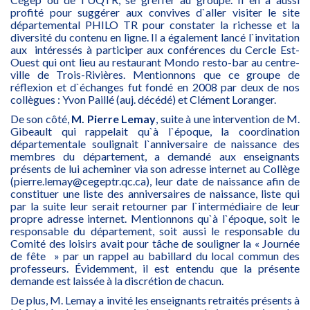
profité pour suggérer aux convives d`aller visiter le site
départemental PHILO TR pour constater la richesse et la
diversité du contenu en ligne. Il a également lancé l`invitation
aux intéressés à participer aux conférences du Cercle Est-
Ouest qui ont lieu au restaurant Mondo resto-bar au centre-
ville de Trois-Rivières. Mentionnons que ce groupe de
réflexion et d`échanges fut fondé en 2008 par deux de nos
collègues : Yvon Paillé (auj. décédé) et Clément Loranger.
De son côté,
M. Pierre Lemay
, suite à une intervention de M.
Gibeault qui rappelait qu`à l`époque, la coordination
départementale soulignait l`anniversaire de naissance des
membres du département, a demandé aux enseignants
présents de lui acheminer via son adresse internet au Collège
(pierre.lemay@cegeptr.qc.ca), leur date de naissance afin de
constituer une liste des anniversaires de naissance, liste qui
par la suite leur serait retourner par l`intermédiaire de leur
propre adresse internet. Mentionnons qu`à l`époque, soit le
responsable du département, soit aussi le responsable du
Comité des loisirs avait pour tâche de souligner la « Journée
de fête » par un rappel au babillard du local commun des
professeurs. Évidemment, il est entendu que la présente
demande est laissée à la discrétion de chacun.
De plus, M. Lemay a invité les enseignants retraités présents à