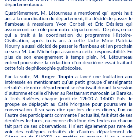
départementaux ».
Quatrièmement, M. Létourneau a mentionné qu` après huit
ans à la coordination du département, il a décidé de passer le
flambeau à messieurs Yvon Corbeil et Éric Désilets qui
assumeront ce rôle pour notre département. De plus, en ce
qui a trait à la coordination du programme Histoire-
Civilisation, après trois ans à cette tâche Mme Patricia
Nourry a aussi décidé de passer le flambeau et l’an prochain
ce sera M. Jan Michel qui assumera cette responsabilité. En
plus de son enseignement à temps plein, M. Létourneau
entend poursuivre la rédaction d`un deuxième essai traitant
cette fois de philosophie québécoise.
Par la suite,
M. Roger Toupin
a lancé une invitation aux
intéressés en mentionnant qu`un petit groupe d`enseignants
retraités de notre département se réunissait durant la session
d`automne et celle d`hiver, au Restaurant marocain Le Baraka,
à Trois-Rivières, chaque jeudi de 12h00 à 14h00. Puis, le
groupe se déplaçait au Café Morgane pour poursuivre la
conversation. Il va sans dire que lors de ces dîners, l`un ou
l`autre des participants commente l`actualité, fait état de ses
dernières lectures, ou encore distribue des textes où chacun
fait part de ses observations. Il n`est également pas rare de
voir des collègues retraités de d`autres département du
Cégep ou de l`UQTR, se greffer au groupe. Il en a aussi