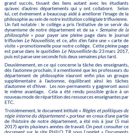
grand succès, tissant des liens autant avec les étudiants
qu’avec d’autres départements qui y ont collaboré. Selon
lui, cet événement a beaucoup aidé à améliorer l’image de la
philosophie au sein de notre institution collégiale trifluvienne.
Un fait notable : le collège a pris l’initiative de se servir du
dynamisme de notre département et de sa «
Semaine de la
philosophie
» pour payer une pleine page dans le journal
trifluvien
Le
Nouvelliste
, et ce, afin d’en faire une « carte de
visite » promotionnelle pour notre collège. Cette pleine page
est parue dans le quotidien
Le
Nouvelliste
du 23 mars 2017,
puis est parue une seconde fois deux semaines plus tard.
Deuxièmement, en ce qui concerne la tâche des enseignants,
dès l’automne prochain, il a mentionné que les professeurs du
département de philosophie n’auront enfin plus un groupe
supplémentaire à l’automne, équilibrant ainsi les tâches
d’automne et d’hiver. Les non-permanents y gagneront aussi
le même avantage. Cela a été rendu possible grâce à un
nouveau mode de répartition des ressources enseignantes par
ETC.
Troisièmement, le document intitulé «
Règles et politiques de
régie interne du département
», porteur en creux d’une partie
de l’histoire de notre département, a été mis à jour (5 mai
2017) après plusieurs années de travail. On peut consulter ce
document sur le site PHILO TR sous l`onglet « Documents