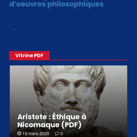
d’oeuvres philosophiques
Avec le choix des formats .ePub et .PDF, plus de 30 œuvres
de philosophes disponibles. Livres numériques en éditions
«
…
Vitrine PDF
Aristote : Éthique à
Nicomaque (PDF)
15 mars 2020
0