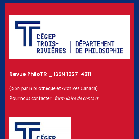
Revue PhiloTR _ ISSN 1927-4211
(ISSN par Bibliothèque et Archives Canada)
Pour nous contacter :
formulaire de contact