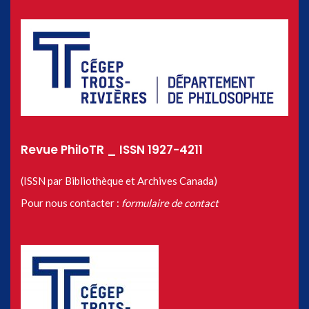
Revue PhiloTR _ ISSN 1927-4211
(ISSN par Bibliothèque et Archives Canada)
Pour nous contacter :
formulaire de contact