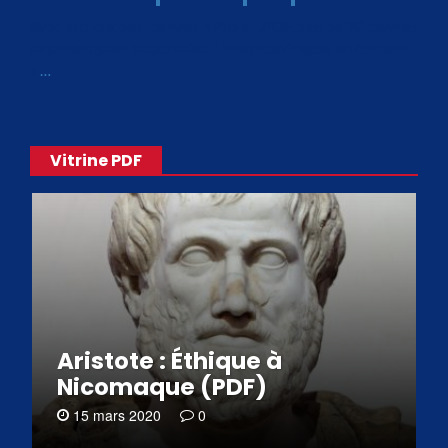
Avec le choix des formats .ePub et .PDF, plus de 30 œuvres
de philosophes disponibles. Livres numériques en éditions
«
…
Vitrine PDF
Aristote : Éthique à
Nicomaque (PDF)
15 mars 2020
0