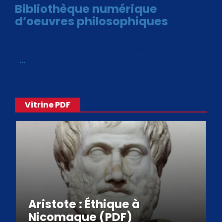
Bibliothèque numérique
d’oeuvres philosophiques
Avec le choix des formats .ePub et .PDF, plus de 30 œuvres
de philosophes disponibles. Livres numériques en éditions
«
…
Vitrine PDF
Aristote : Éthique à
Nicomaque (PDF)