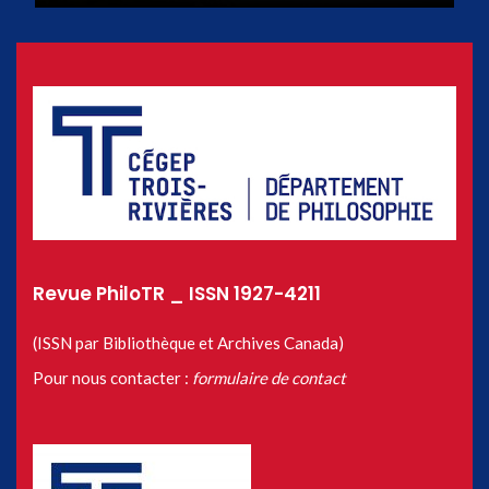
Revue PhiloTR _ ISSN 1927-4211
(ISSN par Bibliothèque et Archives Canada)
Pour nous contacter :
formulaire de contact