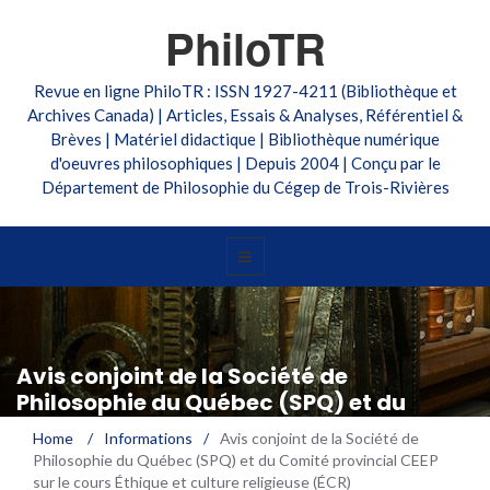
PhiloTR
Revue en ligne PhiloTR : ISSN 1927-4211 (Bibliothèque et
Archives Canada) | Articles, Essais & Analyses, Référentiel &
Brèves | Matériel didactique | Bibliothèque numérique
d'oeuvres philosophiques | Depuis 2004 | Conçu par le
Département de Philosophie du Cégep de Trois-Rivières
Avis conjoint de la Société de
Philosophie du Québec (SPQ) et du
Comité provincial CEEP sur le cours
Home
/
Informations
/
Avis conjoint de la Société de
Éthique et culture religieuse (ÉCR)
Philosophie du Québec (SPQ) et du Comité provincial CEEP
sur le cours Éthique et culture religieuse (ÉCR)