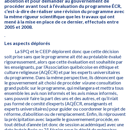
abolition et pour demander au gouvernement de
procéder avant tout à l’évaluation du programme ÉCR,
c’est-à-dire de réaliser une révision du programme avec
la même rigueur scientifique que les travaux qui ont
mené à la mise en place de ce dernier, effectués entre
2005 et 2008.
.
Les aspects déplorés
La SPQ et le CEEP déplorent donc que cette décision
soit prise sans que le programme ait été au préalable évalué
rigoureusement, alors que cette évaluation est souhaitée par
les enseignants, par l’Association québécoise en éthique et
culture religieuse (AQÉCR) et par les experts universitaires
du programme. Dans la même perspective, ils dénoncent que
le gouvernement ait choisi de procéder
via
une consultation
grand public sur le programme, qui mélangera et mettra tous
ensemble les avis non informés et les avis mieux informés,
sans pouvoir faire la part des uns et des autres, et qu’il n’ait
pas formé de comité d’experts (AQÉCR, enseignants et
experts universitaires) pour guider ou coordonner le projet de
réforme, d’abolition ou de remplacement. Enfin, ils réprouvent
la précipitation avec laquelle le gouvernement procède, en
tout début d’année (et donc de session académique) avec une
date butoir fixée au 21 février pour le dépôt de mémoires.