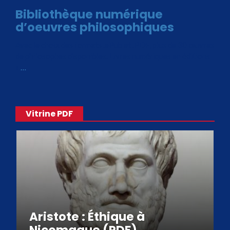
Bibliothèque numérique
d’oeuvres philosophiques
Avec le choix des formats .ePub et .PDF, plus de 30 œuvres
de philosophes disponibles. Livres numériques en éditions
«
…
Vitrine PDF
Aristote : Éthique à
Nicomaque (PDF)