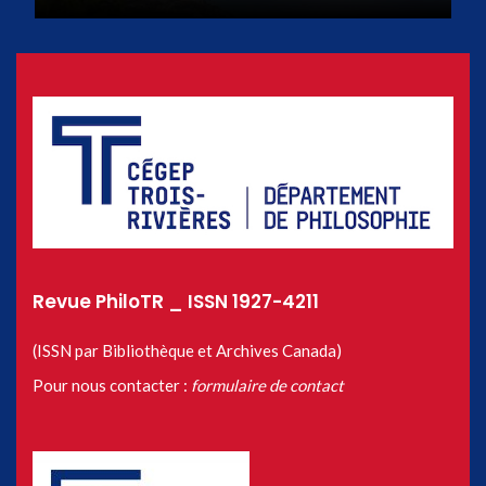
Revue PhiloTR _ ISSN 1927-4211
(ISSN par Bibliothèque et Archives Canada)
Pour nous contacter :
formulaire de contact