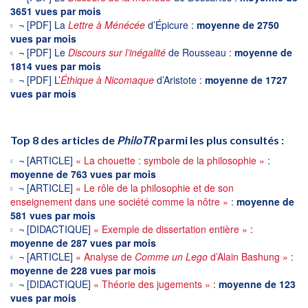
3651 vues par mois
¬ [PDF] La
Lettre à Ménécée
d’Épicure :
moyenne de 2750
vues par mois
¬ [PDF] Le
Discours sur l’inégalité
de Rousseau :
moyenne de
1814 vues par mois
¬ [PDF] L’
Éthique à Nicomaque
d’Aristote :
moyenne de 1727
vues par mois
Top 8 des articles de
PhiloTR
parmi les plus consultés :
¬ [ARTICLE]
« La chouette : symbole de la philosophie »
:
moyenne de 763 vues par mois
¬ [ARTICLE]
« Le rôle de la philosophie et de son
enseignement dans une société comme la nôtre »
:
moyenne de
581 vues par mois
¬ [DIDACTIQUE]
« Exemple de dissertation entière »
:
moyenne de 287 vues par mois
¬ [ARTICLE]
« Analyse de
Comme un Lego
d’Alain Bashung »
:
moyenne de 228 vues par mois
¬ [DIDACTIQUE]
« Théorie des jugements »
:
moyenne de 123
vues par mois