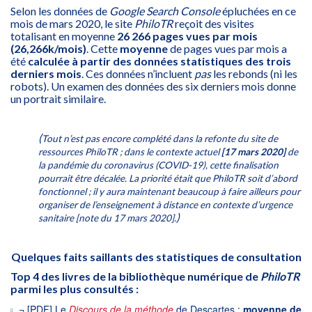
Selon les données de
Google Search Console
épluchées en ce
mois de mars 2020, le site
PhiloTR
reçoit des visites
totalisant en moyenne
26 266 pages vues par mois
(26,266k/mois)
. Cette
moyenne
de pages vues par mois a
été
calculée à partir des données statistiques des trois
derniers mois
. Ces données n’incluent
pas
les rebonds (ni les
robots). Un examen des données des six derniers mois donne
un portrait similaire.
(
Tout n’est pas encore complété dans la refonte du site de
ressources PhiloTR ; dans le contexte actuel
[17 mars 2020]
de
la pandémie du coronavirus (COVID-19), cette finalisation
pourrait être décalée. La priorité était que PhiloTR soit d’abord
fonctionnel ; il y aura maintenant beaucoup à faire ailleurs pour
organiser de l’enseignement à distance en contexte d’urgence
)
sanitaire [note du 17 mars 2020].
Quelques faits saillants des statistiques de consultation
Top 4 des livres de la bibliothèque numérique de
PhiloTR
parmi les plus consultés :
¬ [PDF] Le
Discours de la méthode
de Descartes :
moyenne de