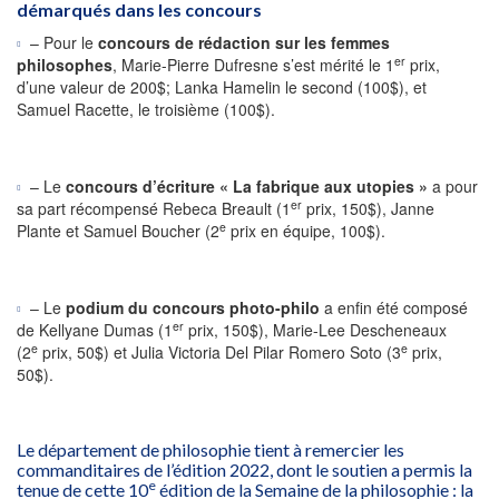
démarqués dans les concours
– Pour le
concours de rédaction sur les femmes
er
philosophes
, Marie-Pierre Dufresne s’est mérité le 1
prix,
d’une valeur de 200$; Lanka Hamelin le second (100$), et
Samuel Racette, le troisième (100$).
– Le
concours d’écriture « La fabrique aux utopies »
a pour
er
sa part récompensé Rebeca Breault (1
prix, 150$), Janne
e
Plante et Samuel Boucher (2
prix en équipe, 100$).
– Le
podium du concours photo-philo
a enfin été composé
er
de Kellyane Dumas (1
prix, 150$), Marie-Lee Descheneaux
e
e
(2
prix, 50$) et Julia Victoria Del Pilar Romero Soto (3
prix,
50$).
Le département de philosophie tient à remercier les
commanditaires de l’édition 2022, dont le soutien a permis la
e
tenue de cette 10
édition de la Semaine de la philosophie : la