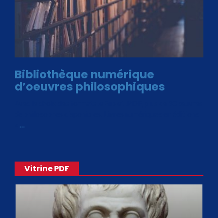
Bibliothèque numérique
d’oeuvres philosophiques
Avec le choix des formats .ePub et .PDF, plus de 30 œuvres
de philosophes disponibles. Livres numériques en éditions
«
…
Vitrine PDF