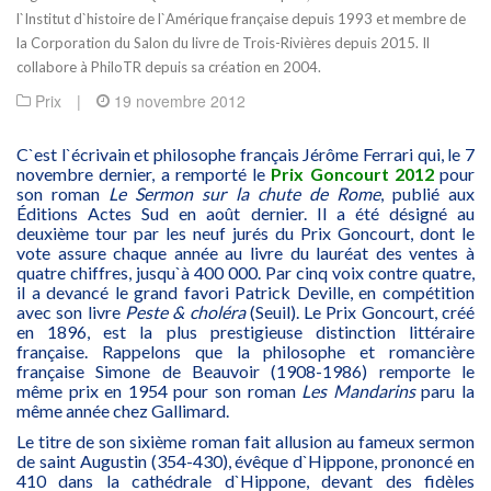
l`Institut d`histoire de l`Amérique française depuis 1993 et membre de
la Corporation du Salon du livre de Trois-Rivières depuis 2015. Il
collabore à PhiloTR depuis sa création en 2004.
Prix
|
19 novembre 2012
C`est l`écrivain et philosophe français Jérôme Ferrari qui, le 7
novembre dernier, a remporté le
Prix Goncourt 2012
pour
son roman
Le Sermon sur la chute de Rome
, publié aux
Éditions Actes Sud en août dernier. Il a été désigné au
deuxième tour par les neuf jurés du Prix Goncourt, dont le
vote assure chaque année au livre du lauréat des ventes à
quatre chiffres, jusqu`à 400 000. Par cinq voix contre quatre,
il a devancé le grand favori Patrick Deville, en compétition
avec son livre
Peste & choléra
(Seuil). Le Prix Goncourt, créé
en 1896, est la plus prestigieuse distinction littéraire
française. Rappelons que la philosophe et romancière
française Simone de Beauvoir (1908-1986) remporte le
même prix en 1954 pour son roman
Les Mandarins
paru la
même année chez Gallimard.
Le titre de son sixième roman fait allusion au fameux sermon
de saint Augustin (354-430), évêque d`Hippone, prononcé en
410 dans la cathédrale d`Hippone, devant des fidèles