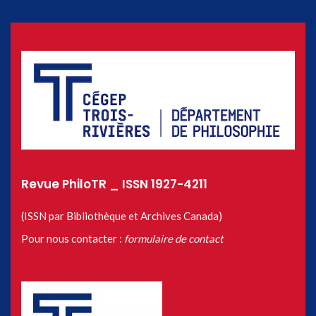
Revue PhiloTR _ ISSN 1927-4211
(ISSN par Bibliothèque et Archives Canada)
Pour nous contacter :
formulaire de contact