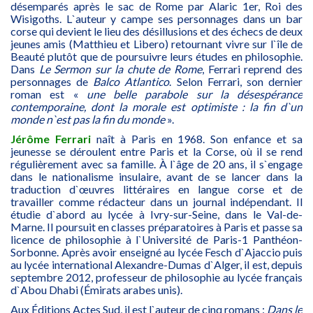
désemparés après le sac de Rome par Alaric 1er, Roi des
Wisigoths. L`auteur y campe ses personnages dans un bar
corse qui devient le lieu des désillusions et des échecs de deux
jeunes amis (Matthieu et Libero) retournant vivre sur l`île de
Beauté plutôt que de poursuivre leurs études en philosophie.
Dans
Le Sermon sur la chute de Rome
, Ferrari reprend des
personnages de
Balco Atlantico
. Selon Ferrari, son dernier
roman est «
une belle parabole sur la désespérance
contemporaine, dont la morale est optimiste : la fin d`un
monde n`est pas la fin du monde
».
Jérôme Ferrari
naît à Paris en 1968. Son enfance et sa
jeunesse se déroulent entre Paris et la Corse, où il se rend
régulièrement avec sa famille. À l`âge de 20 ans, il s`engage
dans le nationalisme insulaire, avant de se lancer dans la
traduction d`œuvres littéraires en langue corse et de
travailler comme rédacteur dans un journal indépendant. Il
étudie d`abord au lycée à Ivry-sur-Seine, dans le Val-de-
Marne. Il poursuit en classes préparatoires à Paris et passe sa
licence de philosophie à l`Université de Paris-1 Panthéon-
Sorbonne. Après avoir enseigné au lycée Fesch d`Ajaccio puis
au lycée international Alexandre-Dumas d`Alger, il est, depuis
septembre 2012, professeur de philosophie au lycée français
d`Abou Dhabi (Émirats arabes unis).
Aux Éditions Actes Sud, il est l`auteur de cinq romans :
Dans le