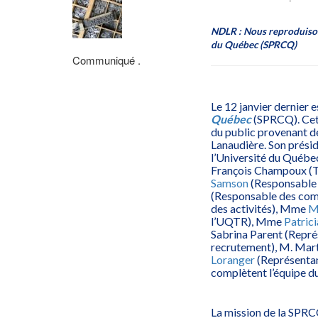
NDLR : Nous reproduisons
du Québec
(SPRCQ)
Communiqué .
Le 12 janvier dernier e
Québec
(SPRCQ). Cett
du public provenant d
Lanaudière. Son prési
l’Université du Québec
François Champoux (
Samson
(Responsable
(Responsable des com
des activités), Mme
M
l’UQTR), Mme
Patric
Sabrina Parent (Repré
recrutement), M. Mart
Loranger
(Représentan
complètent l’équipe du
La mission de la SPRC