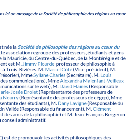
 ici un message de la Société de philosophie des régions au cœur
st née la
Société de philosophie des régions au cœur du
e association regroupe des professeurs, étudiants et gens
e la Mauricie, du Centre-du-Québec, de la Montérégie et de
dent est M.
Jimmy Plourde
, professeur de philosophie à
 à Trois-Rivières. M.
Marcel Côté
(Vice-président), M.
Trésorier), Mme
Syliane Charles
(Secrétaire), M.
Louis
 des communications), Mme
Alexandra Malenfant-Veilleux
munications sur le web), M.
David Haines
(Responsable
arie-Josée Drolet
(Représentante des professeurs de
ia Nourry
(Représentante des professeurs de cégep), Mme
sentante des étudiants), M.
Dany Lavigne
(Responsable du
in Vallée (Responsable du financement), M.
Clément
t des amis de la philosophie) et M. Jean-François Bergeron
 conseil administratif.
Q est de promouvoir les activités philosophiques des