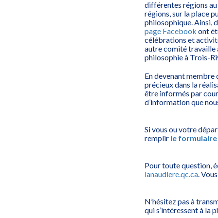
différentes régions au
régions, sur la place p
philosophique. Ainsi, d
page Facebook
ont ét
célébrations et activi
autre comité travaille 
philosophie à Trois-Ri
En devenant membre de
précieux dans la réali
être informés par courr
d’information que nou
Si vous ou votre dépar
remplir
le formulaire
Pour toute question, é
lanaudiere.qc.ca
. Vou
N’hésitez pas à transm
qui s’intéressent à la 