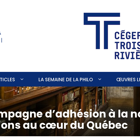
&
 |
TICLES
LA SEMAINE DE LA PHILO
ŒUVRES LI
mpagne d’adhésion à la no
gions au cœur du Québec