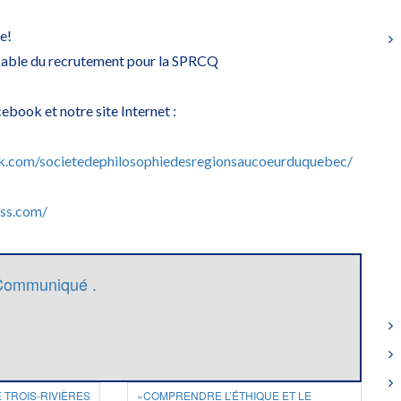
e!
sable du recrutement pour la SPRCQ
ebook et notre site Internet :
k.com/societedephilosophiedesregionsaucoeurduquebec/
ss.com/​
Communiqué .
 TROIS-RIVIÈRES
«COMPRENDRE L’ÉTHIQUE ET LE