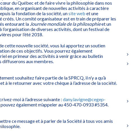
 cœur du Québec et de faire vivre la philosophie dans nos
ublique, en organisant de nouvelles activités à caractère
epuis la fondation de la société, un
site web
et une
é créés. Un comité organisateur est en train de préparer les
tés entourant la
Journée mondiale de la philosophie
et un
à l’organisation de diverses activités, dont un festival de
vières pour l’été 2018.
 cette nouvelle société, vous lui apportez un soutien
sation de ces objectifs. Vous pourrez également
iel en primeur des activités à venir grâce au bulletin
s diffuserons aux membres.
tement souhaitez faire partie de la SPRCQ, il n’y a qu’à
et à le retourner avec votre chèque à l’adresse de la société.
crivez-moi à l’adresse suivante :
dany.lavigne@cegep-
s pouvez également m’appeler au 450-470-0933 #5354.
ettre ce message et à parler de la Société à tous vos amis
philosophie.