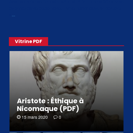
Avec le choix des formats .ePub et .PDF, plus de 30 œuvres
de philosophes disponibles. Livres numériques en éditions
«
…
Vitrine PDF
Aristote : Éthique à
Nicomaque (PDF)
15 mars 2020
0