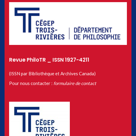
Revue PhiloTR _ ISSN 1927-4211
(ISSN par Bibliothèque et Archives Canada)
Pour nous contacter :
formulaire de contact