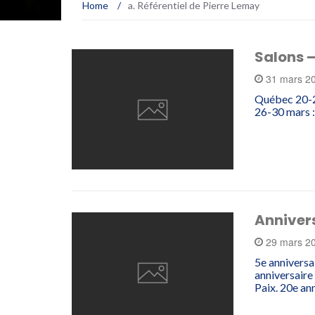
Home
/
a. Référentiel de Pierre Lemay
Salons 
31 mars 2
Québec 20-23
26-30 mars : 
Annivers
29 mars 2
5e anniversa
anniversaire
Paix. 20e an