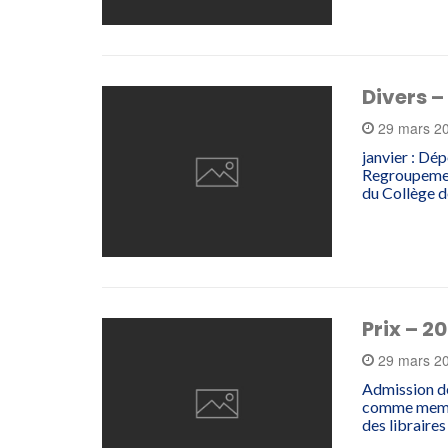
Divers –
29 mars 2
janvier : Dé
Regroupemen
du Collège 
Prix – 2
29 mars 2
Admission d
comme membr
des libraire