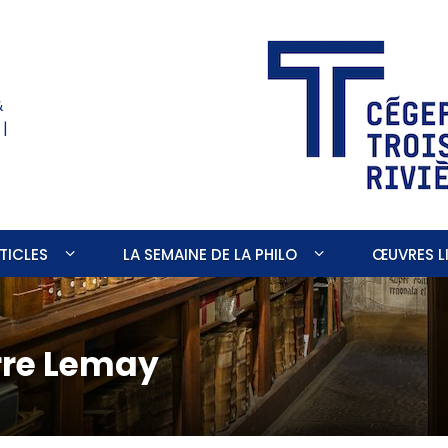
&
 |
TICLES
LA SEMAINE DE LA PHILO
ŒUVRES LI
erre Lemay