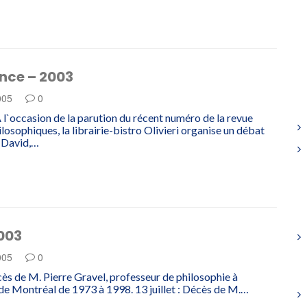
nce – 2003
005
0
À l`occasion de la parution du récent numéro de la revue
losophiques, la librairie-bistro Olivieri organise un débat
 David,…
003
005
0
écès de M. Pierre Gravel, professeur de philosophie à
 de Montréal de 1973 à 1998. 13 juillet : Décès de M.…