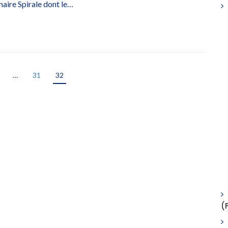
naire Spirale dont le…
…
31
32
(