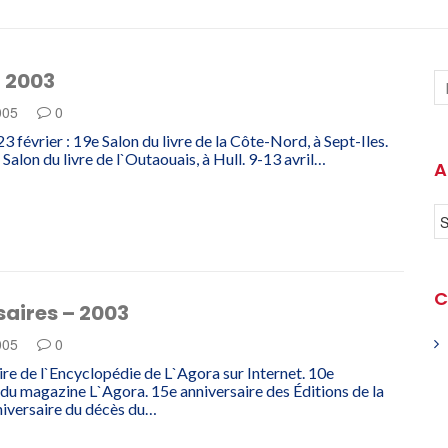
– 2003
005
0
 février : 19e Salon du livre de la Côte-Nord, à Sept-Iles.
Salon du livre de l`Outaouais, à Hull. 9-13 avril…
A
C
aires – 2003
005
0
ire de l`Encyclopédie de L`Agora sur Internet. 10e
 du magazine L`Agora. 15e anniversaire des Éditions de la
niversaire du décès du…