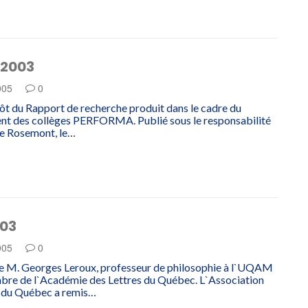
 2003
005
0
pôt du Rapport de recherche produit dans le cadre du
t des collèges PERFORMA. Publié sous le responsabilité
de Rosemont, le…
003
005
0
e M. Georges Leroux, professeur de philosophie à l`UQAM
e de l`Académie des Lettres du Québec. L`Association
s du Québec a remis…