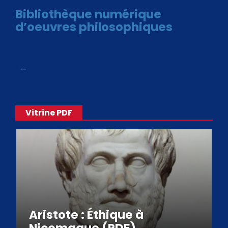
Bibliothèque numérique
d’oeuvres philosophiques
Avec le choix des formats .ePub et .PDF, plus de 30 œuvres
de philosophes disponibles. Livres numériques en éditions
«
…
Vitrine PDF
Aristote : Éthique à
Nicomaque (PDF)