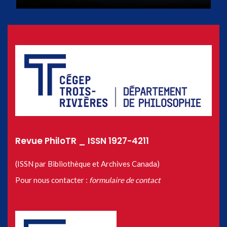
Revue PhiloTR _ ISSN 1927-4211
(ISSN par Bibliothèque et Archives Canada)
Pour nous contacter :
formulaire de contact