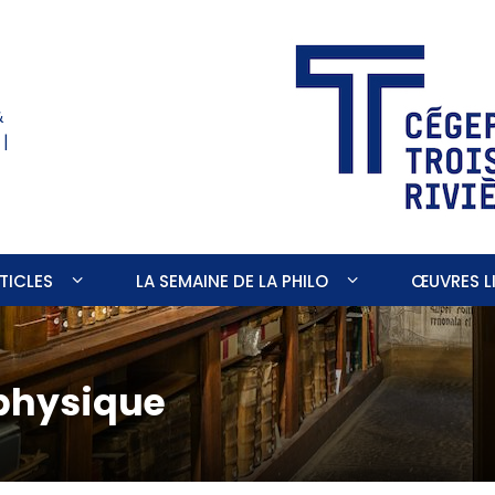
&
 |
TICLES
LA SEMAINE DE LA PHILO
ŒUVRES LI
physique