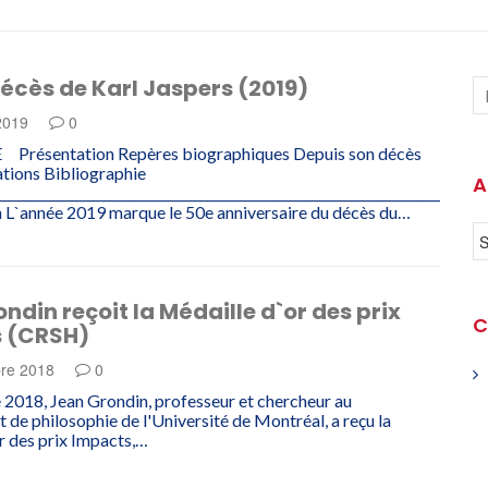
écès de Karl Jaspers (2019)
 2019
0
résentation Repères biographiques Depuis son décès
ations Bibliographie
A
____________________________________________________________________
 L`année 2019 marque le 50e anniversaire du décès du…
ndin reçoit la Médaille d`or des prix
C
 (CRSH)
re 2018
0
 2018, Jean Grondin, professeur et chercheur au
de philosophie de l'Université de Montréal, a reçu la
r des prix Impacts,…