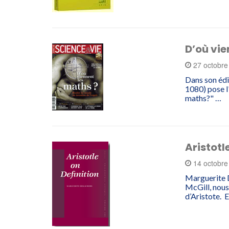
D’où vie
27 octobr
Dans son édi
1080) pose l'
maths?" …
Aristotl
14 octobr
Marguerite D
McGill, nous 
d’Aristote. 