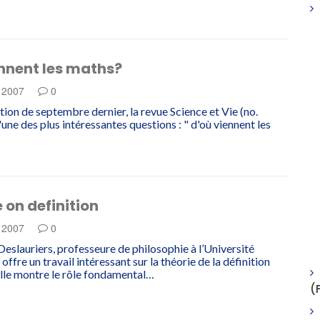
nnent les maths?
e 2007
0
tion de septembre dernier, la revue Science et Vie (no.
une des plus intéressantes questions : " d'où viennent les
e on definition
e 2007
0
eslauriers, professeure de philosophie à l’Université
offre un travail intéressant sur la théorie de la définition
Elle montre le rôle fondamental…
(