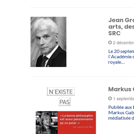
Jean Gr
arts, de
SRC
2 décembr
Le 20 septe
l`Académie d
royale…
Markus 
1 septemb
Pubilée aux É
Markus Gabri
médiatisée 