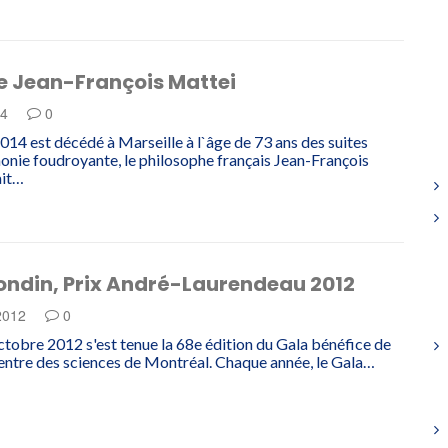
e Jean-François Mattei
14
0
014 est décédé à Marseille à l`âge de 73 ans des suites
nie foudroyante, le philosophe français Jean-François
ait…
ondin, Prix André-Laurendeau 2012
 2012
0
ctobre 2012 s'est tenue la 68e édition du Gala bénéfice de
Centre des sciences de Montréal. Chaque année, le Gala…