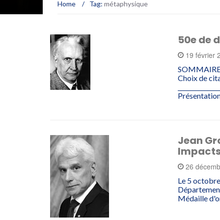
Home
/
Tag:
métaphysique
50e de d
19 février
SOMMAIRE P
Choix de cit
______________
Présentation
Jean Gro
Impacts
26 décemb
Le 5 octobre
Département 
Médaille d'o