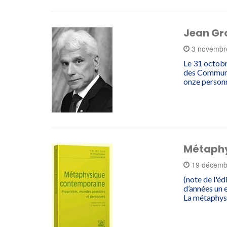
Jean Gro
3 novembr
Le 31 octobr
des Communic
onze perso
Métaphy
19 décemb
(note de l'é
d’années un 
La métaphysi