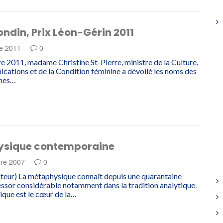
ndin, Prix Léon-Gérin 2011
e 2011
0
e 2011, madame Christine St-Pierre, ministre de la Culture,
ations et de la Condition féminine a dévoilé les noms des
nnes…
sique contemporaine
re 2007
0
diteur) La métaphysique connaît depuis une quarantaine
essor considérable notamment dans la tradition analytique.
que est le cœur de la…