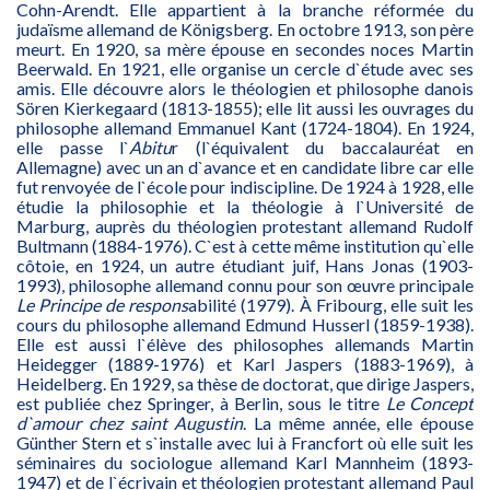
Cohn-Arendt. Elle appartient à la branche réformée du
judaïsme allemand de Königsberg. En octobre 1913, son père
meurt. En 1920, sa mère épouse en secondes noces Martin
Beerwald. En 1921, elle organise un cercle d`étude avec ses
amis. Elle découvre alors le théologien et philosophe danois
Sören Kierkegaard (1813-1855); elle lit aussi les ouvrages du
philosophe allemand Emmanuel Kant (1724-1804). En 1924,
elle passe l`
Abitu
r (l`équivalent du baccalauréat en
Allemagne) avec un an d`avance et en candidate libre car elle
fut renvoyée de l`école pour indiscipline. De 1924 à 1928, elle
étudie la philosophie et la théologie à l`Université de
Marburg, auprès du théologien protestant allemand Rudolf
Bultmann (1884-1976). C`est à cette même institution qu`elle
côtoie, en 1924, un autre étudiant juif, Hans Jonas (1903-
1993), philosophe allemand connu pour son œuvre principale
Le Principe de respons
abilité (1979). À Fribourg, elle suit les
cours du philosophe allemand Edmund Husserl (1859-1938).
Elle est aussi l`élève des philosophes allemands Martin
Heidegger (1889-1976) et Karl Jaspers (1883-1969), à
Heidelberg. En 1929, sa thèse de doctorat, que dirige Jaspers,
est publiée chez Springer, à Berlin, sous le titre
Le Concept
d`amour chez saint Augustin
. La même année, elle épouse
Günther Stern et s`installe avec lui à Francfort où elle suit les
séminaires du sociologue allemand Karl Mannheim (1893-
1947) et de l`écrivain et théologien protestant allemand Paul