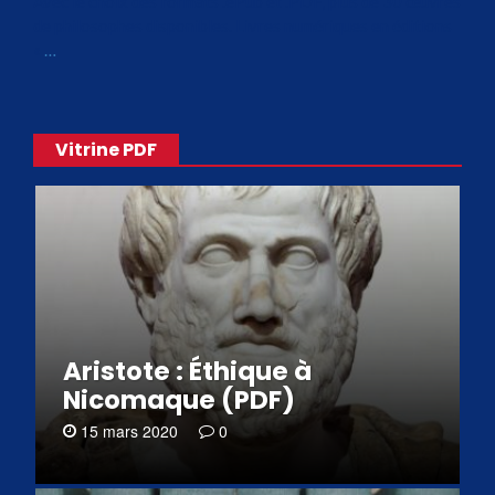
Avec le choix des formats .ePub et .PDF, plus de 30 œuvres
de philosophes disponibles. Livres numériques en éditions
«
…
Vitrine PDF
Aristote : Éthique à
Nicomaque (PDF)
15 mars 2020
0