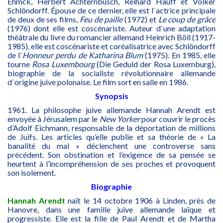
Ehmck, Herbert Achternbusch, Reihard Hauff et Volker
Schlöndorff. Épouse de ce dernier, elle est l`actrice principale
de deux de ses films,
Feu de paille
(1972) et
Le coup de grâce
(1976) dont elle est coscénariste. Auteur d`une adaptation
théâtrale du livre du romancier allemand Heinrich Böll (1917-
1985), elle est coscénariste et coréalisatrice avec Schlöndorff
de l`
Honneur perdu de Katharina Blum
(1975). En 1985, elle
tourne
Rosa Luxembourg
(Die Geduld der Rosa Luxemburg),
biographie de la socialiste révolutionnaire allemande
d`origine juive polonaise. Le film sort en salle en 1986.
Synopsis
1961. La philosophe juive allemande Hannah Arendt est
envoyée à Jérusalem par le
New Yorker
pour couvrir le procès
d’Adolf Eichmann, responsable de la déportation de millions
de Juifs. Les articles qu’elle publie et sa théorie de « La
banalité du mal » déclenchent une controverse sans
précédent. Son obstination et l’exigence de sa pensée se
heurtent à l’incompréhension de ses proches et provoquent
son isolement.
Biographie
Hannah Arendt
naît le 14 octobre 1906 à Linden, près de
Hanovre, dans une famille juive allemande laïque et
progressiste. Elle est la fille de Paul Arendt et de Martha