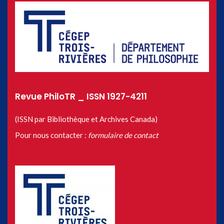
Revue PhiloTR _ ISSN 1927-4211
(ISSN par Bibliothèque et Archives Canada)
Pour nous contacter :
formulaire de contact