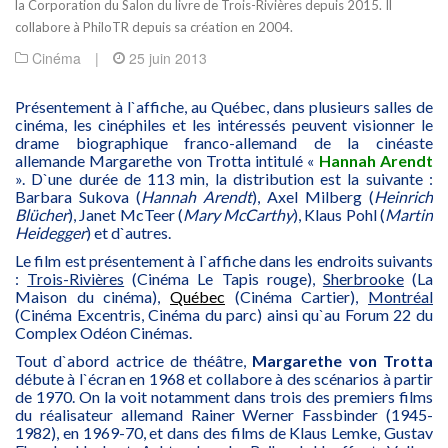
la Corporation du Salon du livre de Trois-Rivières depuis 2015. Il
collabore à PhiloTR depuis sa création en 2004.
Cinéma
|
25 juin 2013
Présentement à l`affiche, au Québec, dans plusieurs salles de
cinéma, les cinéphiles et les intéressés peuvent visionner le
drame biographique franco-allemand de la cinéaste
allemande Margarethe von Trotta intitulé «
Hannah Arendt
». D`une durée de 113 min, la distribution est la suivante :
Barbara Sukova (
Hannah Arendt
), Axel Milberg (
Heinrich
Blücher
), Janet McTeer (
Mary McCarthy
), Klaus Pohl (
Martin
Heidegger
) et d`autres.
Le film est présentement à l`affiche dans les endroits suivants
:
Trois-Rivières
(Cinéma Le Tapis rouge),
Sherbrooke
(La
Maison du cinéma),
Québec
(Cinéma Cartier),
Montréal
(Cinéma Excentris, Cinéma du parc) ainsi qu`au Forum 22 du
Complex Odéon Cinémas.
Tout d`abord actrice de théâtre,
Margarethe von Trotta
débute à l`écran en 1968 et collabore à des scénarios à partir
de 1970. On la voit notamment dans trois des premiers films
du réalisateur allemand Rainer Werner Fassbinder (1945-
1982), en 1969-70, et dans des films de Klaus Lemke, Gustav