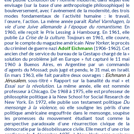
envisage (sur la base d`une anthropologie philosophique) le
bouleversement, avec l`avènement de la modernité, des trois
modes fondamentaux de l`activité humaine : le travail,
l`œuvre, l`action. La même année paraît
Rahel Varnhagen, la
vie d`une Juive allemande à l`époque du romantisme
. En
1960, elle reçoit le Prix Lessing à Hambourg. En 1961, elle
publie
La Crise de la culture
. Toujours en 1961, elle couvre,
pour le compte du magazine américain
New Yorker
, le procès
du criminel de guerre nazi
Adolf Eichmann
(1906-1962). Cet
ancien chef de service du bureau de la Gestapo chargé de la «
solution du problème juif en Europe » fut capturé le 11 mai
1960 à Buenos Aires, en Argentine par un commando
d`agents du Mossad; puis jugé et pendu, le 31 mai, en Israël.
En mars 1963, elle fait paraître deux ouvrages :
Eichmann à
Jérusalem
, sous-titré « Rapport sur la banalité du mal » et
Essai sur la révolution
. La même année, elle est nommée
professeur à Chicago. De 1968 à 1975, elle est professeur de
philosophie politique à la New School for Social Research de
New York. En 1972, elle publie son testament politique
Du
mensonge à la violence
, où elle souligne les périls d`une
politique américaine engouffrée dans le mensonge, soupèse
les promesses du mouvement étudiant tout comme la
perspective paradoxale d`une résurrection civique de la
démocratie par la désobéissance civile. Elle meurt d`une crise