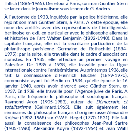
Tillich (1886-1965). De retour à Paris, son mari Günther Stern
se lance dans le journalisme sous le nom de G. Anders.
À l`automne de 1933, inquiétée par la police hitlérienne, elle
rejoint son mari Günther Stern, à Paris. À cette époque, elle
noue des amitiés avec des représentants de l`intelligentsia
berlinoise en exil, en particulier avec le philosophe allemand
et historien de l`art Walter Benjamin (1892-1940). Dans la
capitale française, elle est la secrétaire particulière de la
philanthrope parisienne Germaine de Rothschild (1884-
1975); par la suite, elle travaille dans le cadre d`associations
sionistes. En 1935, elle effectue un premier voyage en
Palestine. De 1935 à 1938, elle travaille pour la Ligue
internationale contre l`antisémitisme. Au printemps 1936, elle
fait la connaissance d`Heinrich Blücher (1899-1970),
communiste ayant fui Berlin en 1934, qu`elle épouse le 16
janvier 1940, après avoir divorcé avec Günther Stern, en
1937. En 1938, elle travaille pour l`Agence juive de Paris. À
Paris, elle fréquente le philosophe et sociologue français
Raymond Aron (1905-1983), auteur de
Démocratie et
totalitarisme
(Gallimard,1965). Elle suit également les
séminaires du philosophe français d`origine russe Alexandre
Kojève (1902-1968) sur G.W.F. Hegel (1770-1831). Elle fait
aussi la connaissance des philosophes Jean-Paul Sartre
(1905-1980), Alexandre Koyré (1892-1964) et Jean Wahl