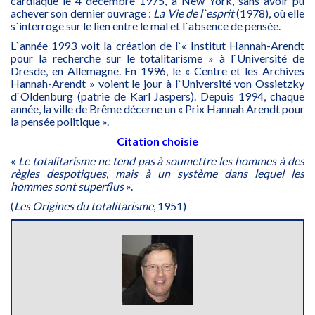
cardiaque le 4 décembre 1975, à New York, sans avoir pu
achever son dernier ouvrage :
La Vie de l`esprit
(1978), où elle
s`interroge sur le lien entre le mal et l`absence de pensée.
L`année 1993 voit la création de l`« Institut Hannah-Arendt
pour la recherche sur le totalitarisme » à l`Université de
Dresde, en Allemagne. En 1996, le « Centre et les Archives
Hannah-Arendt » voient le jour à l`Université von Ossietzky
d`Oldenburg (patrie de Karl Jaspers). Depuis 1994, chaque
année, la ville de Brême décerne un « Prix Hannah Arendt pour
la pensée politique ».
Citation choisie
«
Le totalitarisme ne tend pas à soumettre les hommes à des
règles despotiques, mais à un système dans lequel les
hommes sont superflus
».
(
Les Origines du totalitarisme
, 1951)