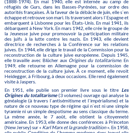
(1888-1974). En mai 1940, elle est internée au camp de
réfugiés de Gurs, dans les Basses-Pyrénées, sur ordre des
autorités françaises. À la faveur de la débâcle de juin, elle s`en
échappe et retrouve son mari. Ils traversent alors l`Espagne et
embarquent à Lisbonne pour les États-Unis. En mai 1941, ils
débarquent à New York. En mars 1942, elle crée le groupe de
la Jeunesse juive pour promouvoir la participation militaire
des juifs à la lutte contre les nazis. En 1943, elle devient
directrice de recherches à la Conférence sur les relations
juives. En 1944, elle dirige le travail de la Commission pour la
reconstruction de la culture juive européenne. Depuis 1945,
elle travaille avec Blücher aux
Origines du totalitarisme
. En
1949, elle retourne en Allemagne pour la commission de
reconstruction de la culture juive. À ce moment, elle revoit
Heidegger, à Fribourg, à deux occasions. Elle rend également
visite à Jaspers.
En 1951, elle publie son premier livre sous le titre
Les
Origines du totalitarisme
(3 volumes) ouvrage qui analyse la
généalogie (à travers l`antisémitisme et l`impérialisme) et la
nature de ce nouveau type de régime qui n`est ni une simple
tyrannie ni un simple despotisme au sens classique du terme.
La même année, le 7 août, elle obtient la citoyenneté
américaine. En 1953, elle donne des conférences à Princeton
(New Jersey) sur «
Karl Marx et la grande tradition
». En 1958,
elle publie
Condition de l`homme moderne
, dans lequel elle