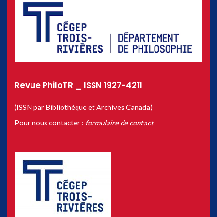
Revue PhiloTR _ ISSN 1927-4211
(ISSN par Bibliothèque et Archives Canada)
Pour nous contacter :
formulaire de contact