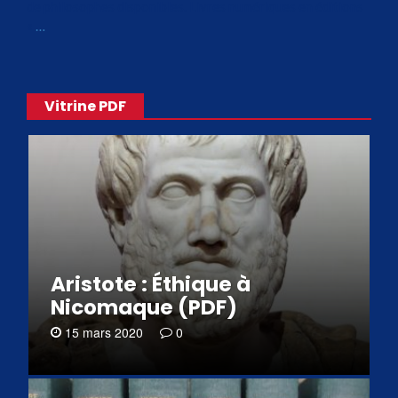
de philosophes disponibles. Livres numériques en éditions
«
…
Vitrine PDF
Aristote : Éthique à
Nicomaque (PDF)
15 mars 2020
0