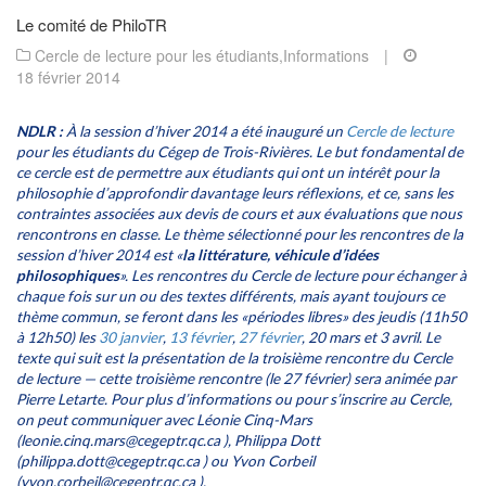
Le comité de PhiloTR
Cercle de lecture pour les étudiants
,
Informations
|
18 février 2014
NDLR :
À la session d’hiver 2014 a été inauguré un
Cercle de lecture
pour les étudiants du Cégep de Trois-Rivières. Le but fondamental de
ce cercle est de permettre aux étudiants qui ont un intérêt pour la
philosophie d’approfondir davantage leurs réflexions, et ce, sans les
contraintes associées aux devis de cours et aux évaluations que nous
rencontrons en classe. Le thème sélectionné pour les rencontres de la
session d’hiver 2014 est «
la littérature, véhicule d’idées
philosophiques
». Les
rencontres du Cercle de lecture pour échanger à
chaque fois sur un ou des textes différents, mais ayant toujours ce
thème commun, se feront dans les «périodes libres» des jeudis (11h50
à 12h50) les
30 janvier
,
13 février
,
27 février
, 20 mars et 3 avril. Le
texte qui suit est la présentation de la troisième rencontre du Cercle
de lecture — cette troisième rencontre (le 27 février) sera animée par
Pierre Letarte. Pour plus d’informations ou pour s’inscrire au Cercle,
on peut communiquer avec Léonie Cinq-Mars
(leonie.cinq.mars@cegeptr.qc.ca ), Philippa Dott
(philippa.dott@cegeptr.qc.ca ) ou Yvon Corbeil
(yvon.corbeil@cegeptr.qc.ca ).