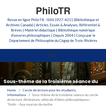
PhiloTR
Revue en ligne PhiloTR : ISSN 1927-4211 (Bibliothèque et
Archives Canada) | Articles, Essais & Analyses, Référentiel &
Brèves | Matériel didactique | Bibliothèque numérique
d'oeuvres philosophiques | Depuis 2004 | Conçu par le
Département de Philosophie du Cégep de Trois-Rivières
Sous-thème de la troisième séance du
cercle de lecture «littérature, véhicule
Home
/
Cercle de lecture pour les étudiants
,
d’idées philosophiques» : Tintin – Aux
Informations
/
Sous-thème de la troisième séance du cercle
sources du mythe
de lecture «littérature, véhicule d’idées philosophiques» :
Tintin – Aux sources du mythe