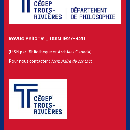
Revue PhiloTR _ ISSN 1927-4211
(ISSN par Bibliothèque et Archives Canada)
Pour nous contacter :
formulaire de contact